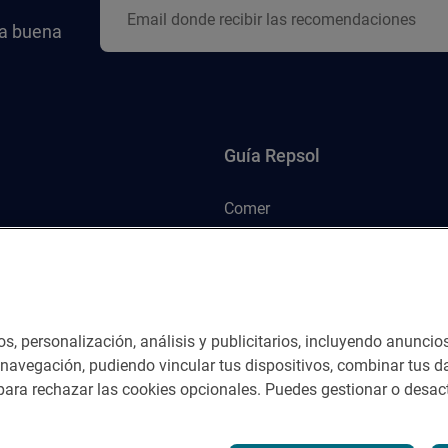
la buena
Guía Repsol
Comer
Viajar
Dormir
os, personalización, análisis y publicitarios, incluyendo anuncio
e navegación, pudiendo vincular tus dispositivos, combinar tus da
ara rechazar las cookies opcionales. Puedes gestionar o desact
nes del servicio