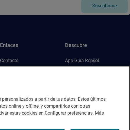
Suscribirme
Enlaces
Descubre
Contacto
App Guía Repsol
Sala de prensa
Mercado Vallehermoso
Canal de ética
s personalizados a partir de tus datos. Estos últimos
tos online y offline, y compartirlos con otras
ivar estas cookies en Configurar preferencias. Más