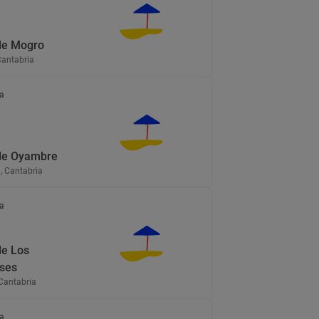
de Mogro
Cantabria
a
de Oyambre
, Cantabria
a
de Los
ses
Cantabria
a