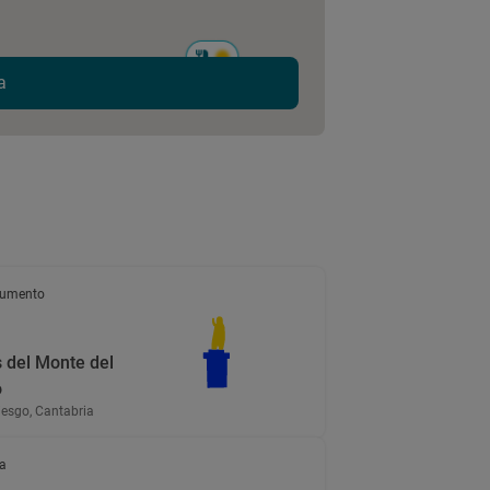
a
umento
 del Monte del
o
iesgo, Cantabria
a