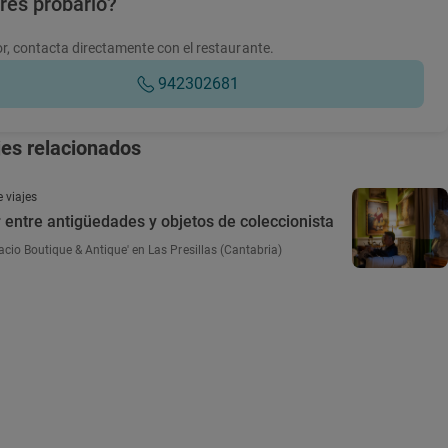
res probarlo?
r, contacta directamente con el restaurante.
942302681
jes relacionados
 viajes
entre antigüedades y objetos de coleccionista
acio Boutique & Antique' en Las Presillas (Cantabria)