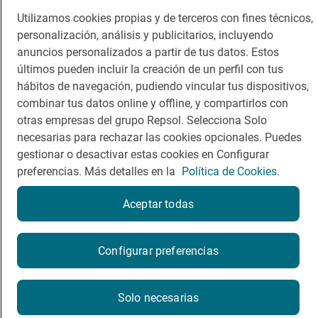
Viajar
Sala de prensa
Utilizamos cookies propias y de terceros con fines técnicos,
Dormir
Canal de ética
personalización, análisis y publicitarios, incluyendo
anuncios personalizados a partir de tus datos. Estos
últimos pueden incluir la creación de un perfil con tus
hábitos de navegación, pudiendo vincular tus dispositivos,
combinar tus datos online y offline, y compartirlos con
otras empresas del grupo Repsol. Selecciona Solo
Política de privacidad
Política de cookies
Nota legal
necesarias para rechazar las cookies opcionales. Puedes
gestionar o desactivar estas cookies en Configurar
Condiciones del servicio
preferencias. Más detalles en la
Política de Cookies.
© Repsol S.A. 2000
- 2026
Aceptar todas
Reserva una mesa
Configurar preferencias
Por favor, contacta directamente con el restaurante.
Solo necesarias
antiguaventaalfarnate@gmail.com