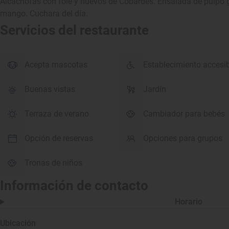
Alcachofas con foie y huevos de Cobardes. Ensalada de pulpo 
mango. Cuchara del día.
Servicios del restaurante
Acepta mascotas
Establecimiento accesi
Buenas vistas
Jardín
Terraza de verano
Cambiador para bebés
Opción de reservas
Opciones para grupos
Tronas de niños
Información de contacto
Horario
Ubicación