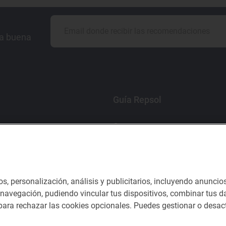
la buena
Guía Repsol
Comer
Viajar
Dormir
os, personalización, análisis y publicitarios, incluyendo anuncio
e navegación, pudiendo vincular tus dispositivos, combinar tus da
ara rechazar las cookies opcionales. Puedes gestionar o desact
nes del servicio