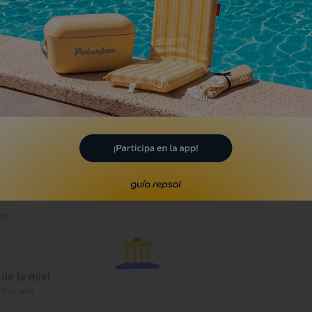
a
eo
de la miel
, Granada