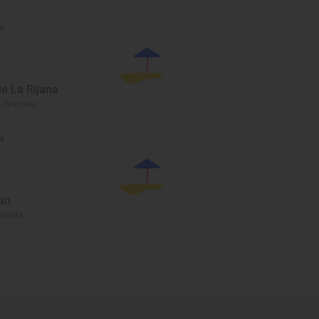
a
de La Rijana
, Granada
a
an
ranada