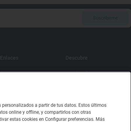
Suscribirme
Enlaces
Descubre
Contacto
App Guía Repsol
Sala de prensa
Mercado Vallehermoso
Canal de ética
s personalizados a partir de tus datos. Estos últimos
tos online y offline, y compartirlos con otras
ivar estas cookies en Configurar preferencias. Más