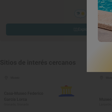
Explorar sitios cerc
Sitios de interés cercanos
Museo
Mus
Casa-Museo Federico
García Lorca
Museo 
Granada, Granada
Lanjarón