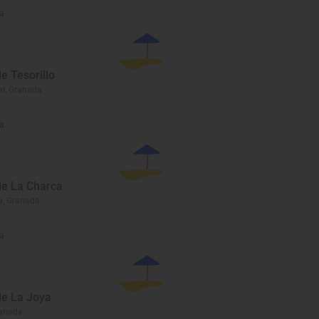
a
e Tesorillo
r, Granada
a
de La Charca
a, Granada
a
de La Joya
ranada