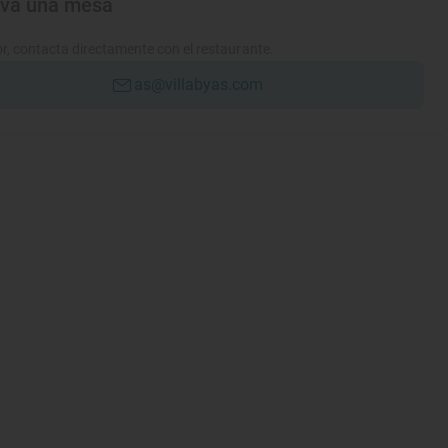
rva una mesa
r, contacta directamente con el restaurante.
as@villabyas.com