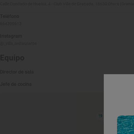
Calle Condado de Huelva, 4 - Club Villa de Granada, 18630 Otura (Grana
Teléfono
664399613
Instagram
@_villa_restaurante
Equipo
Director de sala
Jefe de cocina