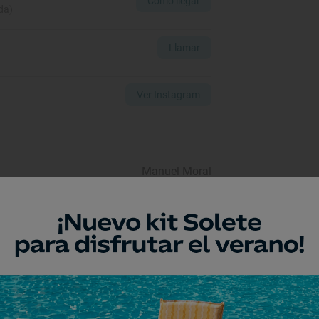
Cómo llegar
da)
Llamar
Ver Instagram
Manuel Moral
Alejandro Sanjuán