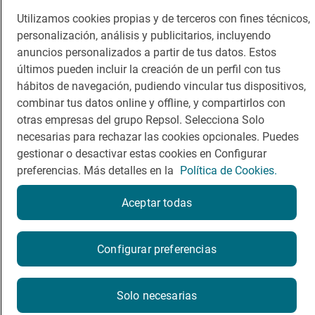
Viajar
Sala de prensa
Utilizamos cookies propias y de terceros con fines técnicos,
Dormir
Canal de ética
personalización, análisis y publicitarios, incluyendo
anuncios personalizados a partir de tus datos. Estos
últimos pueden incluir la creación de un perfil con tus
hábitos de navegación, pudiendo vincular tus dispositivos,
combinar tus datos online y offline, y compartirlos con
Política de privacidad
Política de cookies
Nota legal
otras empresas del grupo Repsol. Selecciona Solo
Condiciones del servicio
necesarias para rechazar las cookies opcionales. Puedes
© Repsol S.A. 2000
- 2026
gestionar o desactivar estas cookies en Configurar
preferencias. Más detalles en la
Política de Cookies.
Aceptar todas
¿Quieres probarlo?
Configurar preferencias
Por favor, contacta directamente con el restaurante.
Solo necesarias
942140361