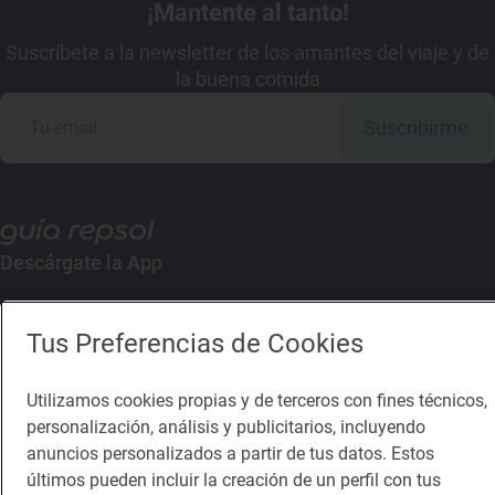
¡Mantente al tanto!
Suscríbete a la newsletter de los amantes del viaje y de
la buena comida
Suscribirme
Descárgate la App
App Store
Google Play
Tus Preferencias de Cookies
Guía Repsol
Enlaces
Utilizamos cookies propias y de terceros con fines técnicos,
personalización, análisis y publicitarios, incluyendo
Comer
Contacto
anuncios personalizados a partir de tus datos. Estos
últimos pueden incluir la creación de un perfil con tus
Viajar
Sala de prensa