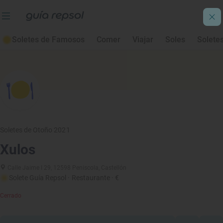
Soletes de Famosos
Comer
Viajar
Soles
Solete
Soletes de Otoño 2021
Xulos
Calle Jaime I 29, 12598 Peniscola, Castellón
Solete Guía Repsol
· Restaurante
· €
Cerrado