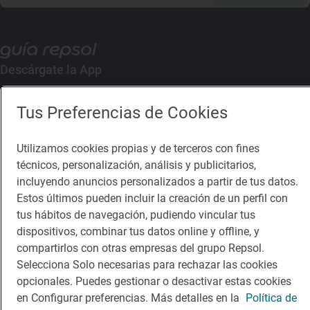
Descárgate la App
Tus Preferencias de Cookies
App Store
Google Play
Utilizamos cookies propias y de terceros con fines
Guía Repsol
Enlaces
técnicos, personalización, análisis y publicitarios,
incluyendo anuncios personalizados a partir de tus datos.
Comer
Contacto
Estos últimos pueden incluir la creación de un perfil con
Viajar
Sala de prensa
tus hábitos de navegación, pudiendo vincular tus
dispositivos, combinar tus datos online y offline, y
Dormir
Canal de ética
compartirlos con otras empresas del grupo Repsol.
Selecciona Solo necesarias para rechazar las cookies
opcionales. Puedes gestionar o desactivar estas cookies
en Configurar preferencias. Más detalles en la
Política de