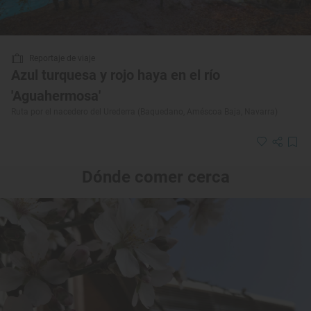
Reportaje de viaje
Azul turquesa y rojo haya en el río
'Aguahermosa'
Ruta por el nacedero del Urederra (Baquedano, Améscoa Baja, Navarra)
Dónde comer cerca