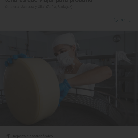
Quesería ‘Jarropa y Sita’ (Zafra, Badajoz)
Reportaje gastronómico