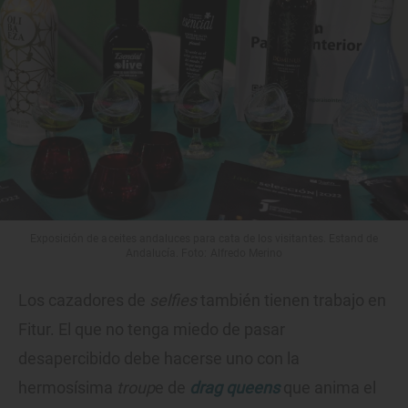
Exposición de aceites andaluces para cata de los visitantes. Estand de
Andalucía. Foto: Alfredo Merino
Los cazadores de
selfies
también tienen trabajo en
Fitur. El que no tenga miedo de pasar
desapercibido debe hacerse uno con la
hermosísima
troup
e de
drag queens
que anima el