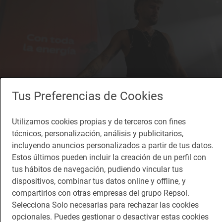
Tus Preferencias de Cookies
Utilizamos cookies propias y de terceros con fines
Reportaje de viaje
Cuando la música y la energía tocan la misma
técnicos, personalización, análisis y publicitarios,
incluyendo anuncios personalizados a partir de tus datos.
nota
Estos últimos pueden incluir la creación de un perfil con
Evento 'Dani Fernández feat. Energy con Repsol'
tus hábitos de navegación, pudiendo vincular tus
dispositivos, combinar tus datos online y offline, y
compartirlos con otras empresas del grupo Repsol.
Selecciona Solo necesarias para rechazar las cookies
opcionales. Puedes gestionar o desactivar estas cookies