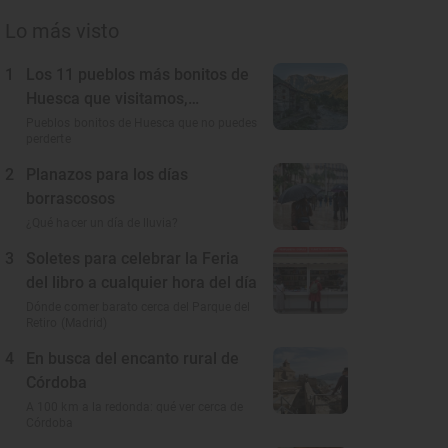
Lo más visto
1
Los 11 pueblos más bonitos de
Huesca que visitamos,
conocemos y amamos
Pueblos bonitos de Huesca que no puedes
perderte
2
Planazos para los días
borrascosos
¿Qué hacer un día de lluvia?
3
Soletes para celebrar la Feria
del libro a cualquier hora del día
Dónde comer barato cerca del Parque del
Retiro (Madrid)
4
En busca del encanto rural de
Córdoba
A 100 km a la redonda: qué ver cerca de
Córdoba