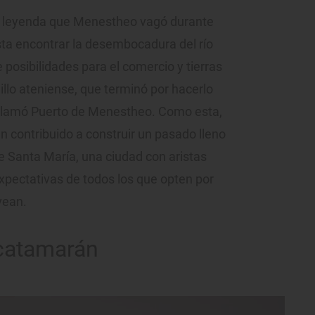
la leyenda que Menestheo vagó durante
ta encontrar la desembocadura del río
 posibilidades para el comercio y tierras
illo ateniense, que terminó por hacerlo
e llamó Puerto de Menestheo. Como esta,
n contribuido a construir un pasado lleno
e Santa María, una ciudad con aristas
expectativas de todos los que opten por
vean.
 catamarán