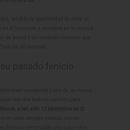
penetrante a sal.
os, tendrás la oportunidad de otear el
en el horizonte y recrearte en la curiosa
as de pesca y los enormes cruceros que
. Todo en 30 minutos.
 su pasado fenicio
iterráneo occidental y una de las ruinas
mundo son dos buenas razones para
Blanca,
a tan sólo 12 kilómetros de El
arecen unas simples piedras, son en
des fenicias construidas una sobre otra