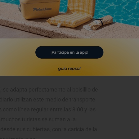
e la Constitución de 1812 en el horizonte.
vía conocido por los portuenses como
do de los barcos reales que fondeaban en
ta. Hoy es el punto de atraque del
diz por mar. Esta embarcación sustituye
nece relegado desde el accidente que
s
, se adapta perfectamente al bolsilllo de
diario utilizan este medio de transporte
como línea regular entre las 8.00 y las
 muchos turistas se suman a la
desde sus cubiertas, con la caricia de la