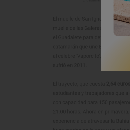
El Catamarán, con el puente d
El muelle de San Ignacio es toda
muelle de las Galeras, en recuer
el Guadalete para defender la cos
catamarán que une El Puerto y Cá
al célebre 'Vaporcito', que perma
sufrió en 2011.
El trayecto, que cuesta
2,64 euro
estudiantes y trabajadores que a 
con capacidad para 150 pasajeros 
21.00 horas. Ahora en primavera,
experiencia de atravesar la Bahía 