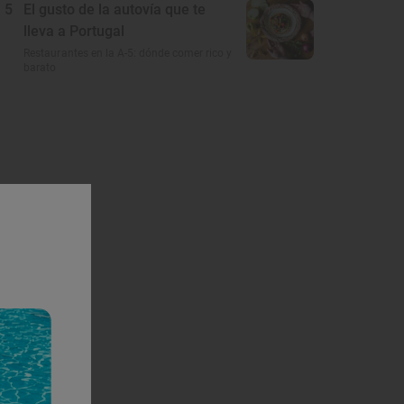
5
El gusto de la autovía que te
lleva a Portugal
Restaurantes en la A-5: dónde comer rico y
barato