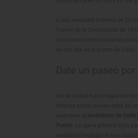
brisa marina en la cara y un olor 
A una velocidad máxima de 20 nud
Puente de la Constitución de 1812 
convivencia entre pequeñas barc
se dan cita en el puerto de Cádiz
Date un paseo por
Ser la ciudad más antigua del Med
fenicias mejor conservadas del 
acercarse al
yacimiento de Doña 
Puerto
. Lo que a primera vista p
realidad el vestigio de tres ciuda