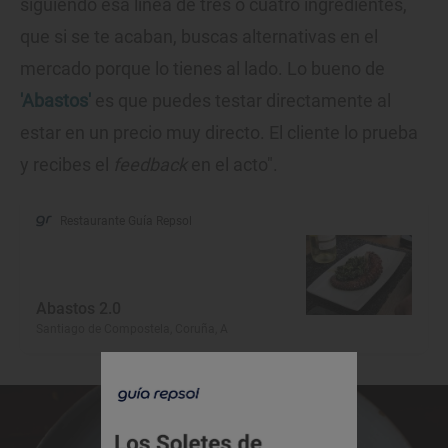
siguiendo esa línea de tres o cuatro ingredientes,
que si se te acaban, buscas alternativas en el
mercado porque lo tienes al lado. Lo bueno de
'Abastos'
es que puedes testar directamente al
estar en un precio muy directo. El cliente lo prueba
y recibes el
feedback
en el acto".
Restaurante Guía Repsol
Abastos 2.0
Santiago de Compostela, Coruña, A