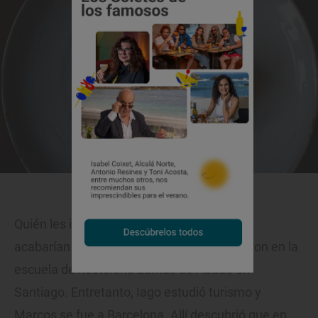
Sargo, con un punto y textura estupendos.
Quién les iba a decir a Iago y a Marcos que
acabarían siendo socios, cuando coincidieron en la
escuela de hostelería Lamas de Abade en
Santiago. Entretanto, Iago estudió turismo y
Marcos se fue a Barcelona. Allí descubrió que en