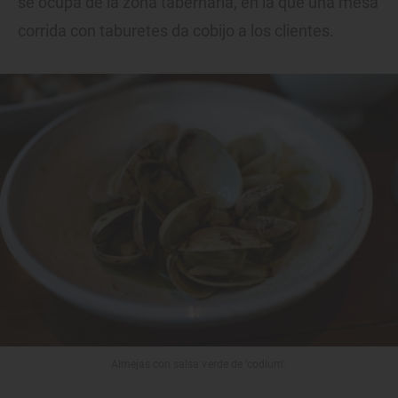
se ocupa de la zona tabernaria, en la que una mesa
corrida con taburetes da cobijo a los clientes.
Almejas con salsa verde de 'codium'.