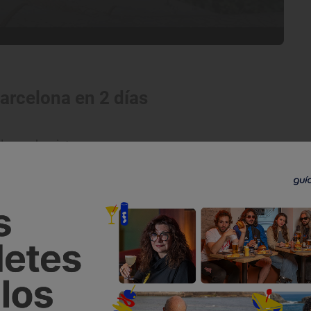
 Barcelona en 2 días
la modernista
audí
arse desde las 9.00 hasta la
ifra astronómica de personas deseando
s primeros en
Casa Milà
. Evitaremos colas,