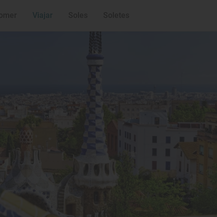
omer
Viajar
Soles
Soletes