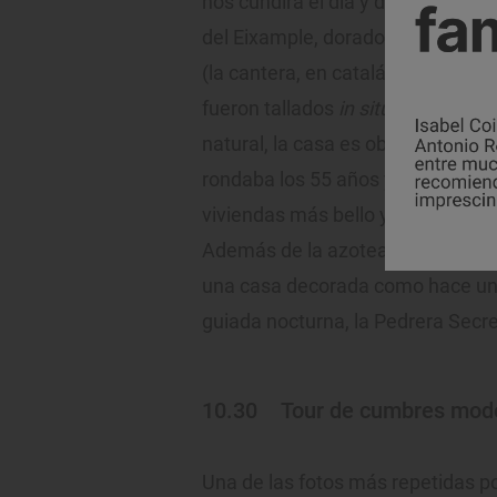
nos cundirá el día y disfrutaremo
del Eixample, dorado por el sol 
(la cantera, en catalán) por el a
fueron tallados
in situ
hasta adquir
natural, la casa es obra del mejo
rondaba los 55 años y estaba en la
viviendas más bello y representa
Además de la azotea, se visitan u
una casa decorada como hace un s
guiada nocturna, la Pedrera Secre
10.30
Tour de cumbres mod
Una de las fotos más repetidas po