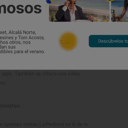
s, desde la azotea, de una hermosa vista
aún a esta hora. Conocida como La Pedrera
specto pétreo de su fachada, cuyos bloques
ir el acabado áspero y sinuoso de la roca
r Gaudí, que entonces (1906-1912)
 plenitud de su carrera. Es el edificio de
tivo del modernismo en Barcelona.
na exposición sobre Gaudí, los patios y
iglo. También se ofrece una visita
ta.
ernistas
r quienes visitan La Pedrera es la de la