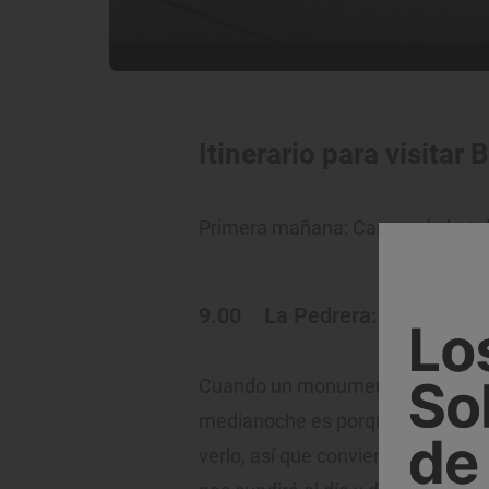
Itinerario para visitar
Primera mañana: Campo de batal
9.00
La Pedrera: el mejor G
Cuando un monumento puede visit
medianoche es porque hay una c
verlo, así que conviene ser de lo