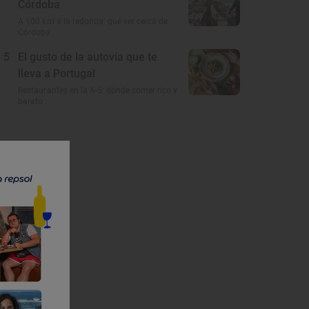
Córdoba
A 100 km a la redonda: qué ver cerca de
Córdoba
5
El gusto de la autovía que te
lleva a Portugal
Restaurantes en la A-5: dónde comer rico y
barato