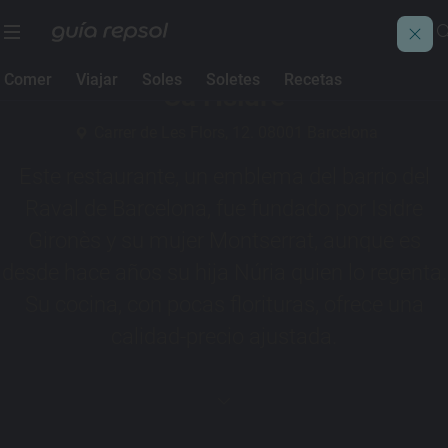
1 Sol Guía Repsol
Comer
Viajar
Soles
Soletes
Recetas
Ca l'Isidre
Carrer de Les Flors, 12. 08001 Barcelona
Este restaurante, un emblema del barrio del
Raval de Barcelona, fue fundado por Isidre
Gironès y su mujer Montserrat, aunque es
desde hace años su hija Núria quien lo regenta.
Su cocina, con pocas florituras, ofrece una
calidad-precio ajustada.