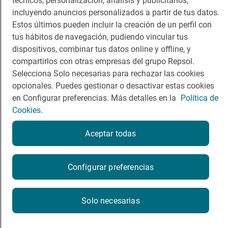
técnicos, personalización, análisis y publicitarios,
incluyendo anuncios personalizados a partir de tus datos.
Guía Repsol
Enlaces
Estos últimos pueden incluir la creación de un perfil con
tus hábitos de navegación, pudiendo vincular tus
Comer
Contacto
dispositivos, combinar tus datos online y offline, y
Viajar
Sala de prensa
compartirlos con otras empresas del grupo Repsol.
Selecciona Solo necesarias para rechazar las cookies
Dormir
Canal de ética
opcionales. Puedes gestionar o desactivar estas cookies
en Configurar preferencias. Más detalles en la
Política de
Cookies.
Aceptar todas
Política de privacidad
Política de cookies
Nota legal
Condiciones del servicio
Configurar preferencias
© Repsol S.A. 2000
- 2026
Solo necesarias