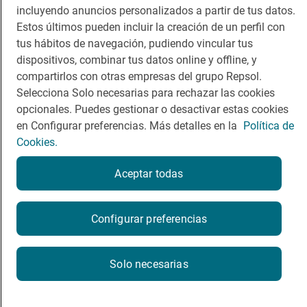
App Store
Google Play
incluyendo anuncios personalizados a partir de tus datos.
Estos últimos pueden incluir la creación de un perfil con
Guía Repsol
Enlaces
tus hábitos de navegación, pudiendo vincular tus
dispositivos, combinar tus datos online y offline, y
Comer
Contacto
compartirlos con otras empresas del grupo Repsol.
Selecciona Solo necesarias para rechazar las cookies
Viajar
Sala de prensa
opcionales. Puedes gestionar o desactivar estas cookies
en Configurar preferencias. Más detalles en la
Política de
Dormir
Canal de ética
Cookies.
Aceptar todas
Política de privacidad
Política de cookies
Nota legal
Configurar preferencias
Condiciones del servicio
© Repsol S.A. 2000
- 2026
Solo necesarias