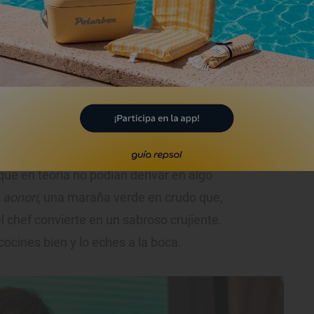
lo
, “amante”. Cualquier organismo de
bre, pero
Sergio Bastard, cocinero de 'La
epsol), se centró en las plantas del litoral
r en cualquier paseo de rocas y brisa. Su
0 metros de la costa, y Sergio ha
z especies halófilas, que ampliará ahora
o el consejo de biólogos y también su
ue en teoría no podían derivar en algo
l
aonori
, una maraña verde en crudo que,
l chef convierte en un sabroso crujiente.
ocines bien y lo eches a la boca.