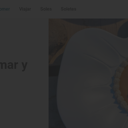
omer
Viajar
Soles
Soletes
mar y