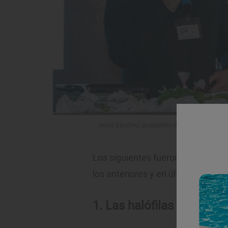
Jesús Sánchez, propietario de 'El Cenador de A
Los siguientes fueron el resto d
los anteriores y en último término
1. Las halófilas