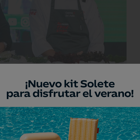
mós' (3 Soles Guía Repsol) fue el promotor de las jornadas.
e términos que más sonaron, asociados a
, a los fogones.