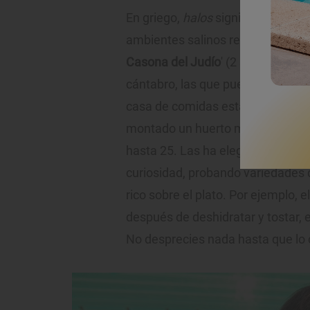
En griego,
halos
significa “sal” y
fi
ambientes salinos recibe tal nom
Casona del Judío
' (2 Soles Guía R
cántabro, las que puedes encontra
casa de comidas está situada a 20
montado un huerto marino con die
hasta 25. Las ha elegido siguiend
curiosidad, probando variedades q
rico sobre el plato. Por ejemplo, e
después de deshidratar y tostar, e
No desprecies nada hasta que lo c