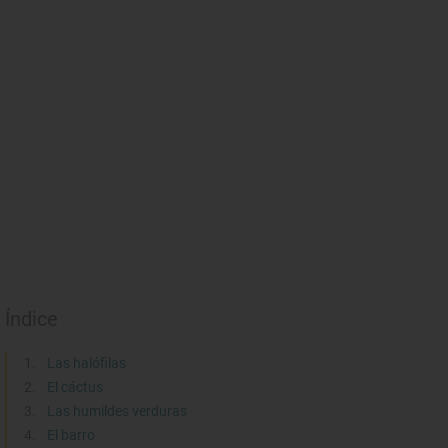
Índice
Las halófilas
El cáctus
Las humildes verduras
El barro