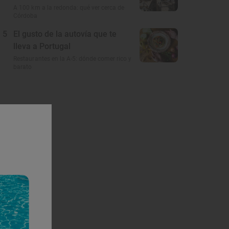
A 100 km a la redonda: qué ver cerca de
Córdoba
5
El gusto de la autovía que te
lleva a Portugal
Restaurantes en la A-5: dónde comer rico y
barato