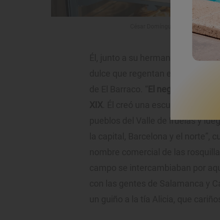
César Domínguez, cuarta generació
Él, junto a su hermana Ruth, son 
dulce que regentan esta pequeña p
de El Barraco. “
El negocio lo fundó
XIX
. Él creó una escuela de paste
pueblos del Valle de Iruelas y lu
la capital, Barcelona y el norte”,
nombre comercial de las rosquill
campo se intercambiaban por aque
con las gentes de Salamanca y Cá
un guiño a la tía Alicia, que car