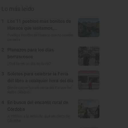
Lo más leído
1
Los 11 pueblos más bonitos de
Huesca que visitamos,
conocemos y amamos
Pueblos bonitos de Huesca que no puedes
perderte
2
Planazos para los días
borrascosos
¿Qué hacer un día de lluvia?
3
Soletes para celebrar la Feria
del libro a cualquier hora del día
Dónde comer barato cerca del Parque del
Retiro (Madrid)
4
En busca del encanto rural de
Córdoba
A 100 km a la redonda: qué ver cerca de
Córdoba