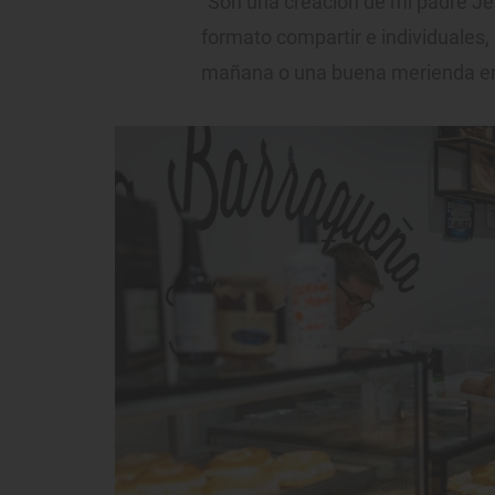
“Son una creación de mi padre Je
formato compartir e individuales,
mañana o una buena merienda en 