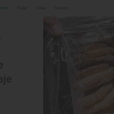
omer
Viajar
Soles
Soletes
)
e
aje