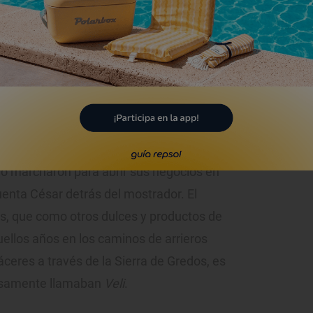
n de pasteleros al frente de ‘La Barraqueña’.
la cuarta generación de artesanos del
astelería en la Plaza de la Constitución
 mi bisabuelo Mariano a finales del siglo
leros, que llegaban desde distintos
ego marcharon para abrir sus negocios en
 cuenta César detrás del mostrador. El
as, que como otros dulces y productos de
llos años en los caminos de arrieros
ceres a través de la Sierra de Gredos, es
iñosamente llamaban
Veli
.