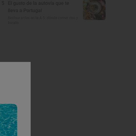
5
El gusto de la autovía que te
lleva a Portugal
Restaurantes en la A-5: dónde comer rico y
barato