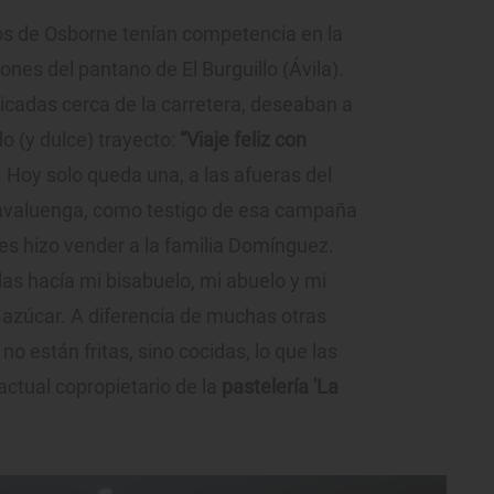
os de Osborne tenían competencia en la
nes del pantano de El Burguillo (Ávila).
bicadas cerca de la carretera, deseaban a
o (y dulce) trayecto:
“Viaje feliz con
. Hoy solo queda una, a las afueras del
Navaluenga, como testigo de esa campaña
 les hizo vender a la familia Domínguez.
s hacía mi bisabuelo, mi abuelo y mi
y azúcar. A diferencia de muchas otras
no están fritas, sino cocidas, lo que las
actual copropietario de la
pastelería 'La