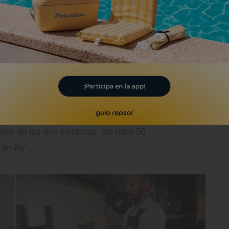
los tres locales que gestiona Casa Manteca.
ito es saber cómo trabajar el aceite.
Debe
freidora debe mantener siempre constante
o cambiarlo continuamente, antes de que
gerente Javier Murga, que desvela cómo en
eite de las dos freidoras: "en total 50
límite".