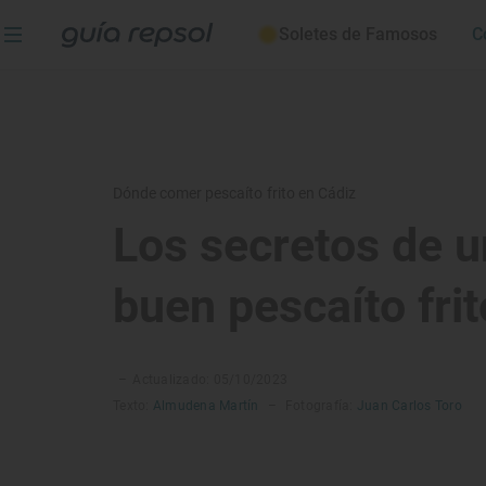
Soletes de Famosos
C
Dónde comer pescaíto frito en Cádiz
Los secretos de u
buen pescaíto frit
–
Actualizado: 05/10/2023
Texto:
Almudena Martín
–
Fotografía:
Juan Carlos Toro