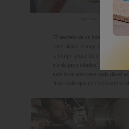
Javier Munga es el gerente de 
"
El secreto de un buen pescaíto fr
estar siempre muy caliente y la 
la temperatura. Es importantísim
pierda propiedades", explica el 
este local sustituye cada día el ac
litros al día que nunca llevamos al 