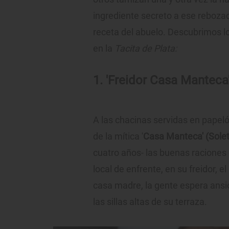
ingrediente secreto a ese rebozad
receta del abuelo. Descubrimos lo
en la
Tacita de Plata:
1. 'Freidor Casa Manteca
A las chacinas servidas en papelón
de la mítica '
Casa Manteca' (Solet
cuatro años- las buenas raciones d
local de enfrente, en su freidor, el
casa madre, la gente espera ansi
las sillas altas de su terraza.