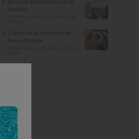
4
En busca del encanto rural de
Córdoba
A 100 km a la redonda: qué ver cerca de
Córdoba
5
El gusto de la autovía que te
lleva a Portugal
Restaurantes en la A-5: dónde comer rico y
barato