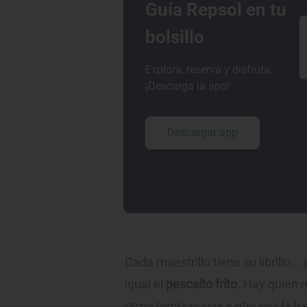
Guía Repsol en tu
bolsillo
Explora, reserva y disfruta.
¡Descarga la app!
Descargar app
Cada maestrillo tiene su librillo...
igual el
pescaíto frito.
Hay quien m
otros tamizan una y otra vez la ha