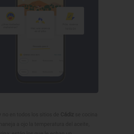
 y no en todos los sitios de
Cádiz
se cocina
aneja a ojo la temperatura del aceite,
rina; están los que le echan un