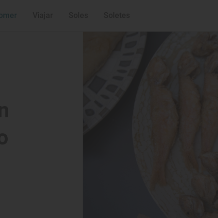
omer
Viajar
Soles
Soletes
n
o