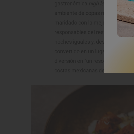
gastronómica
high level
, una ubic
ambiente de copas más divertido y
maridado con la mejor música y ar
responsables del restaurante. El 
noches iguales y, desde su apertu
convertido en un lugar al aire libr
diversión en “un resort urbano que
costas mexicanas de Tulum”.