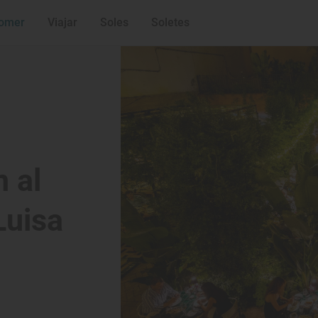
omer
Viajar
Soles
Soletes
 al
Luisa