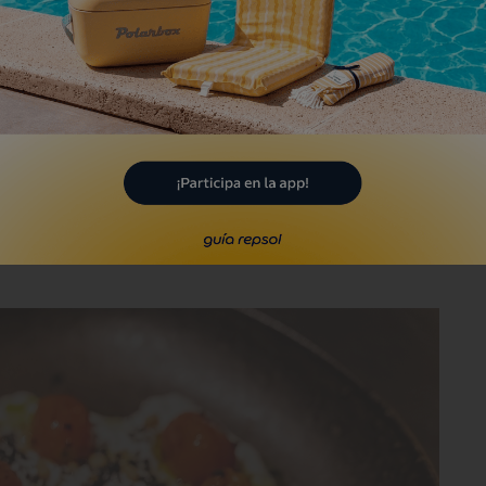
ación única junto al Guadalquivir, el
 sofisticado de la ciudad y todo ello
tes escénicas”, explican los
objetivo es que aquí no se vivan dos
ra el pasado mes de junio, se ha
e en el que disfrutar de la gastronomía y la
 te transporta al Mediterráneo y a las