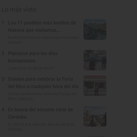
Lo más visto
1
Los 11 pueblos más bonitos de
Huesca que visitamos,
conocemos y amamos
Pueblos bonitos de Huesca que no puedes
perderte
2
Planazos para los días
borrascosos
¿Qué hacer un día de lluvia?
3
Soletes para celebrar la Feria
del libro a cualquier hora del día
Dónde comer barato cerca del Parque del
Retiro (Madrid)
4
En busca del encanto rural de
Córdoba
A 100 km a la redonda: qué ver cerca de
Córdoba