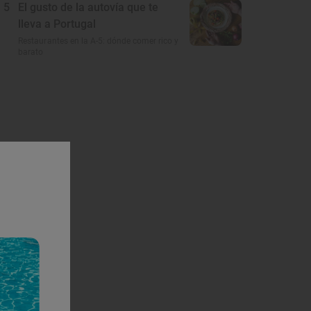
5
El gusto de la autovía que te
lleva a Portugal
Restaurantes en la A-5: dónde comer rico y
barato