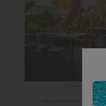
Su decoración está inspirada e
No es uno más, hablamos de un e