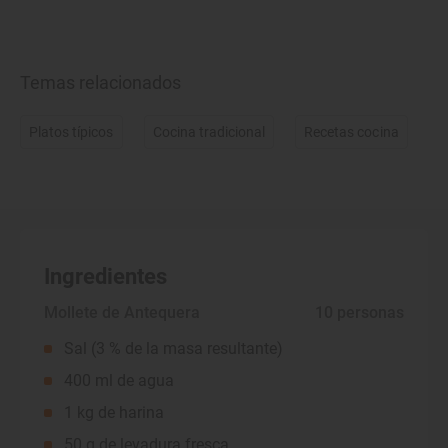
Temas relacionados
Platos típicos
Cocina tradicional
Recetas cocina
Ingredientes
Mollete de Antequera
 10 personas
Sal (3 % de la masa resultante)
400 ml de agua
1 kg de harina
50 g de levadura fresca