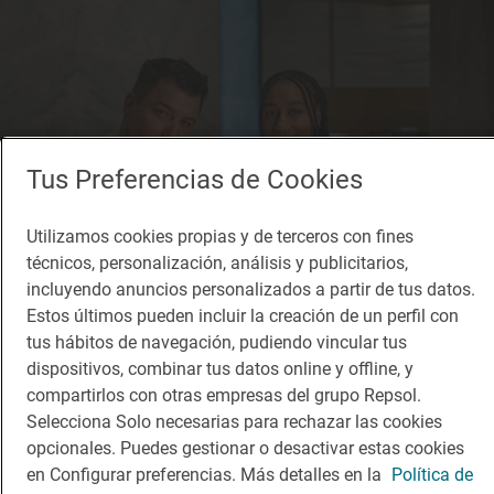
Tus Preferencias de Cookies
Utilizamos cookies propias y de terceros con fines
técnicos, personalización, análisis y publicitarios,
incluyendo anuncios personalizados a partir de tus datos.
Estos últimos pueden incluir la creación de un perfil con
tus hábitos de navegación, pudiendo vincular tus
dispositivos, combinar tus datos online y offline, y
Reportaje gastronómico
compartirlos con otras empresas del grupo Repsol.
Cinco carajillos con los que viajar por el mundo
Selecciona Solo necesarias para rechazar las cookies
Recetas de Carajillos 43 en Madrid Fusión 2025
opcionales. Puedes gestionar o desactivar estas cookies
en Configurar preferencias. Más detalles en la
Política de