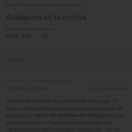
Receta de molletes de antequera ('La Molletería')
Antequera en tu cocina
Dificultad
Preparación
Cocción
Fácil
150’
12’
Recetas
16/12/2020 –
Actualizado: 28/12/2020
Texto:
Nacho S. Corbacho
Fotografía:
Daniel Pérez
Antonio Báez fundó 'La Molletería' hace casi 10
años y desde entonces su equipo no ha parado de
preparar su
receta de molletes de Antequera
, esos
panes ovalados y ligeramente aplanados tan
característicos del municipio malagueño. Allí se