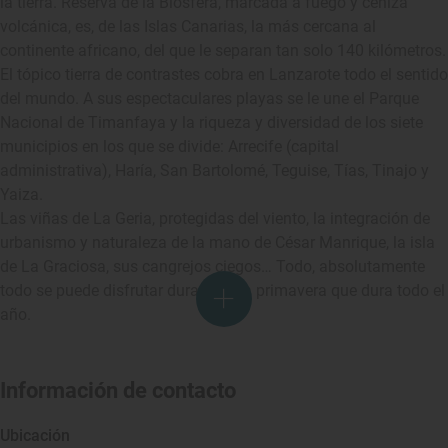
la tierra. Reserva de la Biosfera, marcada a fuego y ceniza
volcánica, es, de las Islas Canarias, la más cercana al
continente africano, del que le separan tan solo 140 kilómetros.
El tópico tierra de contrastes cobra en Lanzarote todo el sentido
del mundo. A sus espectaculares playas se le une el Parque
Nacional de Timanfaya y la riqueza y diversidad de los siete
municipios en los que se divide: Arrecife (capital
administrativa), Haría, San Bartolomé, Teguise, Tías, Tinajo y
Yaiza.
Las viñas de La Geria, protegidas del viento, la integración de
urbanismo y naturaleza de la mano de César Manrique, la isla
de La Graciosa, sus cangrejos ciegos… Todo, absolutamente
todo se puede disfrutar durante una primavera que dura todo el
año.
Información de contacto
Ubicación