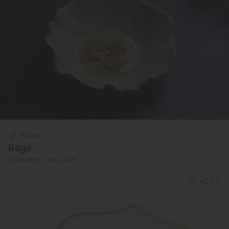
3 Soles
Bagá
Restaurante · Jaén, Jaén