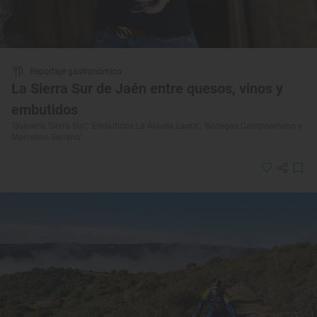
Reportaje gastronómico
La Sierra Sur de Jaén entre quesos, vinos y
embutidos
'Quesería Sierra Sur’; 'Embutidos La Abuela Laura’; ‘Bodegas Campoameno y
Marcelino Serrano’