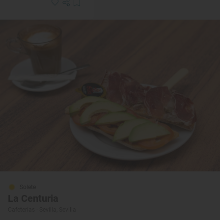
Solete
La Centuria
Cafeterías · Sevilla, Sevilla