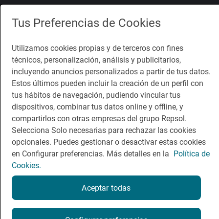
Comer
Contacto
Tus Preferencias de Cookies
Viajar
Sala de prensa
Dormir
Canal de ética
Utilizamos cookies propias y de terceros con fines
técnicos, personalización, análisis y publicitarios,
incluyendo anuncios personalizados a partir de tus datos.
Estos últimos pueden incluir la creación de un perfil con
tus hábitos de navegación, pudiendo vincular tus
dispositivos, combinar tus datos online y offline, y
Política de privacidad
Política de cookies
Nota legal
compartirlos con otras empresas del grupo Repsol.
Condiciones del servicio
Selecciona Solo necesarias para rechazar las cookies
© Repsol S.A. 2000
- 2026
opcionales. Puedes gestionar o desactivar estas cookies
en Configurar preferencias. Más detalles en la
Política de
Cookies.
Aceptar todas