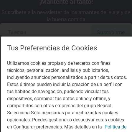
¡Mantente al tanto!
Suscríbete a la newsletter de los amantes del viaje y de
la buena comida
Suscribirme
Tus Preferencias de Cookies
Utilizamos cookies propias y de terceros con fines
Descárgate la App
técnicos, personalización, análisis y publicitarios,
incluyendo anuncios personalizados a partir de tus datos.
Estos últimos pueden incluir la creación de un perfil con
App Store
Google Play
tus hábitos de navegación, pudiendo vincular tus
dispositivos, combinar tus datos online y offline, y
Guía Repsol
Enlaces
compartirlos con otras empresas del grupo Repsol.
Selecciona Solo necesarias para rechazar las cookies
Comer
Contacto
opcionales. Puedes gestionar o desactivar estas cookies
en Configurar preferencias. Más detalles en la
Política de
Viajar
Sala de prensa