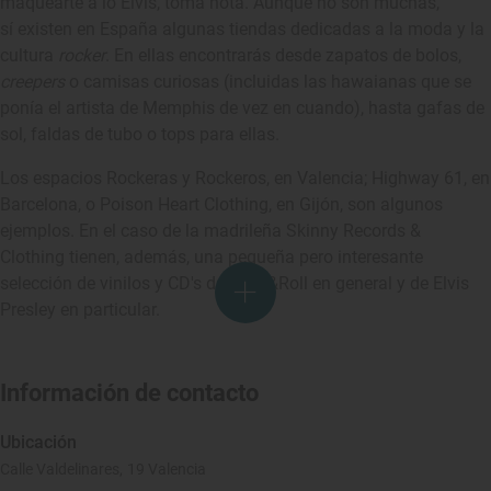
maquearte a lo Elvis, toma nota. Aunque no son muchas,
sí existen en España algunas tiendas dedicadas a la moda y la
cultura
rocker
. En ellas encontrarás desde zapatos de bolos,
creepers
o camisas curiosas (incluidas las hawaianas que se
ponía el artista de Memphis de vez en cuando), hasta gafas de
sol, faldas de tubo o tops para ellas.
Los espacios
Rockeras y Rockeros
, en Valencia;
Highway 61
, en
Barcelona, o
Poison Heart Clothing
, en Gijón, son algunos
ejemplos. En el caso de la madrileña
Skinny Records &
Clothing
tienen, además, una pequeña pero interesante
selección de vinilos y CD's de Rock&Roll en general y de Elvis
Presley en particular.
Información de contacto
Ubicación
Calle Valdelinares, 19 Valencia