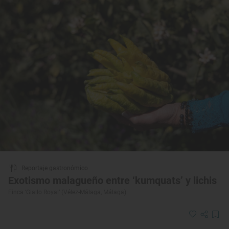
Reportaje gastronómico
Exotismo malagueño entre ‘kumquats’ y lichis
Finca ‘Giallo Royal’ (Vélez-Málaga, Málaga)