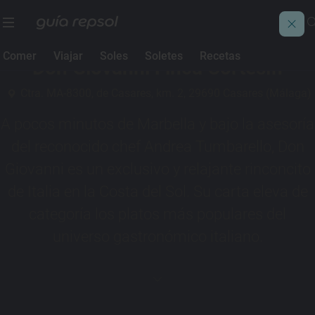
1 Sol Guía Repsol
Comer
Viajar
Soles
Soletes
Recetas
Don Giovanni Finca Cortesín
Ctra. MA-8300, de Casares, km. 2, 29690 Casares (Málaga)
A pocos minutos de Marbella y bajo la asesoría
del reconocido chef Andrea Tumbarello, Don
Giovanni es un exclusivo y relajante rinconcito
de Italia en la Costa del Sol. Su carta eleva de
categoría los platos más populares del
universo gastronómico italiano.