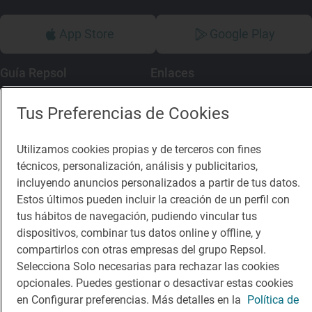
App Store
Google Play
Guía Repsol
Enlaces
Comer
Contacto
Tus Preferencias de Cookies
Viajar
Sala de prensa
Utilizamos cookies propias y de terceros con fines
Dormir
Canal de ética
técnicos, personalización, análisis y publicitarios,
incluyendo anuncios personalizados a partir de tus datos.
Estos últimos pueden incluir la creación de un perfil con
tus hábitos de navegación, pudiendo vincular tus
dispositivos, combinar tus datos online y offline, y
Política de privacidad
Política de cookies
Nota legal
compartirlos con otras empresas del grupo Repsol.
Selecciona Solo necesarias para rechazar las cookies
Condiciones del servicio
© Repsol S.A. 2000
- 2026
opcionales. Puedes gestionar o desactivar estas cookies
en Configurar preferencias. Más detalles en la
Política de