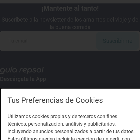
¡Mantente al tanto!
Suscríbete a la newsletter de los amantes del viaje y de
la buena comida
Suscribirme
Descárgate la App
App Store
Google Play
Tus Preferencias de Cookies
Guía Repsol
Enlaces
Utilizamos cookies propias y de terceros con fines
técnicos, personalización, análisis y publicitarios,
incluyendo anuncios personalizados a partir de tus datos.
Comer
Contacto
Estos últimos pueden incluir la creación de un perfil con