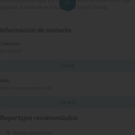
de mediados del siglo XVI y de 170 centímetros de altura, que
aguarda al visitante en la Iglesia del Espíritu Santo.
Información de contacto
Teléfono
927454045
Llamar
Web
http://www.alagondelrio.es
Ver web
Reportajes recomendados
Reportaje gastronómico