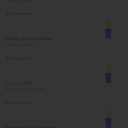
Alcántara, Cáceres
Monumento
Palacio de las Cabezas
Casatejada, Cáceres
Monumento
Casa La Peña
Garganta la Olla, Cáceres
Monumento
Ermita de San Bartolomé