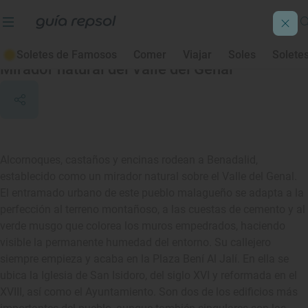
Benadalid
Soletes de Famosos
Comer
Viajar
Soles
Solete
Mirador natural del Valle del Genal
Alcornoques, castaños y encinas rodean a Benadalid,
establecido como un mirador natural sobre el Valle del Genal.
El entramado urbano de este pueblo malagueño se adapta a la
perfección al terreno montañoso, a las cuestas de cemento y al
verde musgo que colorea los muros empedrados, haciendo
visible la permanente humedad del entorno. Su callejero
siempre empieza y acaba en la Plaza Bení Al Jalí. En ella se
ubica la Iglesia de San Isidoro, del siglo XVI y reformada en el
XVIII, así como el Ayuntamiento. Son dos de los edificios más