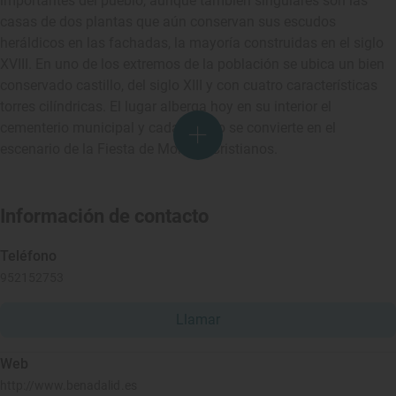
importantes del pueblo, aunque también singulares son las
casas de dos plantas que aún conservan sus escudos
heráldicos en las fachadas, la mayoría construidas en el siglo
XVIII. En uno de los extremos de la población se ubica un bien
conservado castillo, del siglo XIII y con cuatro características
torres cilíndricas. El lugar alberga hoy en su interior el
cementerio municipal y cada verano se convierte en el
escenario de la Fiesta de Moros y Cristianos.
Información de contacto
Teléfono
952152753
Llamar
Web
http://www.benadalid.es