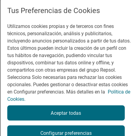
App Store
Google Play
Tus Preferencias de Cookies
Guía Repsol
Enlaces
Utilizamos cookies propias y de terceros con fines
técnicos, personalización, análisis y publicitarios,
Comer
Contacto
incluyendo anuncios personalizados a partir de tus datos.
Estos últimos pueden incluir la creación de un perfil con
Viajar
Sala de prensa
tus hábitos de navegación, pudiendo vincular tus
Dormir
Canal de ética
dispositivos, combinar tus datos online y offline, y
compartirlos con otras empresas del grupo Repsol.
Selecciona Solo necesarias para rechazar las cookies
opcionales. Puedes gestionar o desactivar estas cookies
en Configurar preferencias. Más detalles en la
Política de
Cookies.
Política de privacidad
Política de cookies
Nota legal
Condiciones del servicio
Aceptar todas
© Repsol S.A. 2000
- 2026
Configurar preferencias