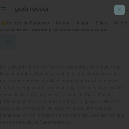
Buendía
Soletes de Famosos
Comer
Viajar
Soles
Solete
Entre el embalse y la ruta de las Caras
En la Alcarria, junto a la Sierra de Altomira y el embalse que
lleva su nombre, Buendía es una localidad conquense que
atesora numerosos atractivos arquitectónicos, históricos y
naturales. Empezando por el municipio, donde aún se ven los
restos de su muralla medieval, destaca la Plaza Mayor
porticada, unida a la de Ruiz Jarabo, y la iglesia de Nuestra
Señora de la Asunción, del siglo XVIII, con una fachada
herreriana. A 12 kilómetros y en la orilla del Guadiela hay que
ver la ermita de los Desamparados.