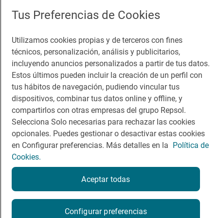
App Store
Google Play
Tus Preferencias de Cookies
Guía Repsol
Enlaces
Utilizamos cookies propias y de terceros con fines
técnicos, personalización, análisis y publicitarios,
Comer
Contacto
incluyendo anuncios personalizados a partir de tus datos.
Viajar
Sala de prensa
Estos últimos pueden incluir la creación de un perfil con
tus hábitos de navegación, pudiendo vincular tus
Dormir
Canal de ética
dispositivos, combinar tus datos online y offline, y
compartirlos con otras empresas del grupo Repsol.
Selecciona Solo necesarias para rechazar las cookies
opcionales. Puedes gestionar o desactivar estas cookies
en Configurar preferencias. Más detalles en la
Política de
Política de privacidad
Política de cookies
Nota legal
Cookies.
Condiciones del servicio
© Repsol S.A. 2000
- 2026
Aceptar todas
Configurar preferencias