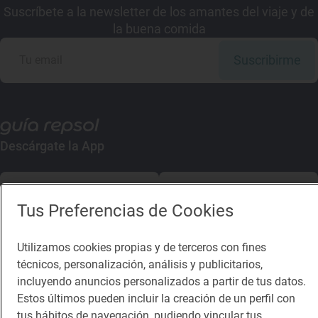
Suscríbete a la newsletter de los amantes del viaje y de
la buena comida
Suscribirme
Descárgate la App
App Store
Google Play
Tus Preferencias de Cookies
Guía Repsol
Enlaces
Utilizamos cookies propias y de terceros con fines
técnicos, personalización, análisis y publicitarios,
Comer
Contacto
incluyendo anuncios personalizados a partir de tus datos.
Viajar
Sala de prensa
Estos últimos pueden incluir la creación de un perfil con
tus hábitos de navegación, pudiendo vincular tus