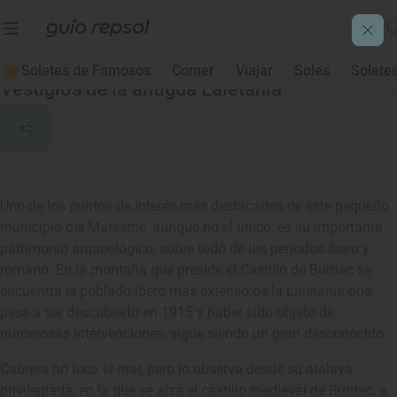
Cabrera de Mar
Soletes de Famosos
Comer
Viajar
Soles
Solete
Vestigios de la antigua Laietania
Uno de los puntos de interés más destacados de este pequeño
municipio del Maresme, aunque no el único, es su importante
patrimonio arqueológico, sobre todo de los periodos íbero y
romano. En la montaña que preside el Castillo de Burriac se
encuentra el poblado íbero más extenso de la Laietania que,
pese a ser descubierto en 1915 y haber sido objeto de
numerosas intervenciones, sigue siendo un gran desconocido.
Cabrera no toca el mar, pero lo observa desde su atalaya
privilegiada, en la que se alza el castillo medieval de Burriac, a