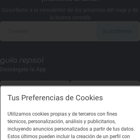
Suscríbete a la newsletter de los amantes del viaje y de
la buena comida
Suscribirme
Descárgate la App
App Store
Google Play
Tus Preferencias de Cookies
Guía Repsol
Enlaces
Utilizamos cookies propias y de terceros con fines
técnicos, personalización, análisis y publicitarios,
Comer
Contacto
incluyendo anuncios personalizados a partir de tus datos.
Viajar
Sala de prensa
Estos últimos pueden incluir la creación de un perfil con