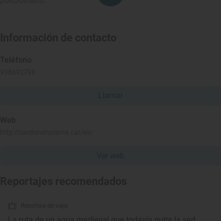
policromado.
Información de contacto
Teléfono
938692798
Llamar
Web
http://cardonaturisme.cat/es/
Ver web
Reportajes recomendados
Reportaje de viaje
La ruta de un agua medieval que todavía quita la sed