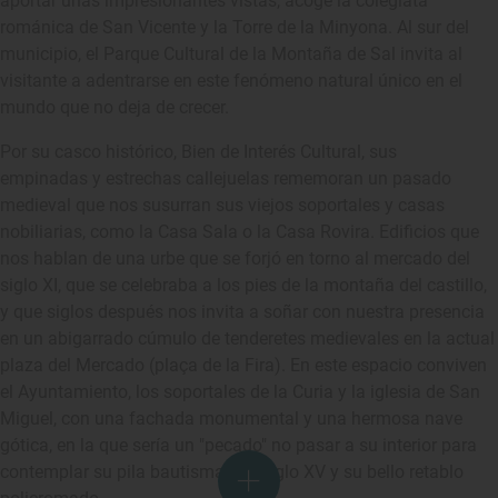
aportar unas impresionantes vistas, acoge la colegiata
románica de San Vicente y la Torre de la Minyona. Al sur del
municipio, el Parque Cultural de la Montaña de Sal invita al
visitante a adentrarse en este fenómeno natural único en el
mundo que no deja de crecer.
Por su casco histórico, Bien de Interés Cultural, sus
empinadas y estrechas callejuelas rememoran un pasado
medieval que nos susurran sus viejos soportales y casas
nobiliarias, como la Casa Sala o la Casa Rovira. Edificios que
nos hablan de una urbe que se forjó en torno al mercado del
siglo XI, que se celebraba a los pies de la montaña del castillo,
y que siglos después nos invita a soñar con nuestra presencia
en un abigarrado cúmulo de tenderetes medievales en la actual
plaza del Mercado (plaça de la Fira). En este espacio conviven
el Ayuntamiento, los soportales de la Curia y la iglesia de San
Miguel, con una fachada monumental y una hermosa nave
gótica, en la que sería un "pecado" no pasar a su interior para
contemplar su pila bautismal del siglo XV y su bello retablo