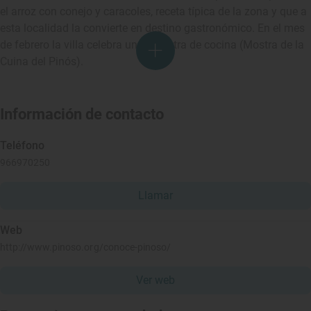
el arroz con conejo y caracoles, receta típica de la zona y que a
esta localidad la convierte en destino gastronómico. En el mes
de febrero la villa celebra una muestra de cocina (Mostra de la
Cuina del Pinós).
Información de contacto
Teléfono
966970250
Llamar
Web
http://www.pinoso.org/conoce-pinoso/
Ver web