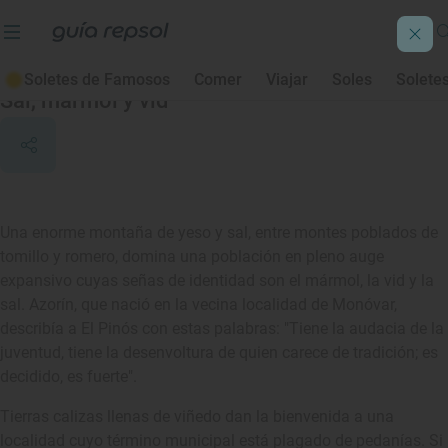
El Pinós
Soletes de Famosos
Comer
Viajar
Soles
Solete
Sal, mármol y vid
Una enorme montaña de yeso y sal, entre montes poblados de
tomillo y romero, domina una población en pleno auge
expansivo cuyas señas de identidad son el mármol, la vid y la
sal. Azorín, que nació en la vecina localidad de Monóvar,
describía a El Pinós con estas palabras: "Tiene la audacia de la
juventud, tiene la desenvoltura de quien carece de tradición; es
decidido, es fuerte".
Tierras calizas llenas de viñedo dan la bienvenida a una
localidad cuyo término municipal está plagado de pedanías. Si