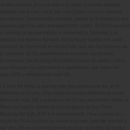
se mira al norte, al sur, al este o al oeste, la mirada siempre
tropieza con el Cerro de la Sal, o el Cabeco como lo conocen
sus vecinos. Una montaña redonda, señera de la localidad, que
durante siglos ha sido una explotación salina. El Pinós produce
y canaliza la sal que trabaja y comercializa Torrevieja y el
mármol que elabora Novelda. El municipio cuenta con unas
canteras de mármol en el monte Coto, que son las mayores de
la provincia. En los alrededores se levantan con timidez
pintorescos 'cucos' (pequeñas edificaciones de piedra y tierra
que utilizaban los agricultores y ganaderos) que datan del
siglo XVIII y principios del siglo XX.
La torre del Reloj, al que hay que dar cuerda cada día, es el
emblema de la villa, atrae hasta su núcleo histórico de casas
típicas de siglo XIX y principios del XX que encaminan hasta la
Plaza de España, donde se alza la iglesia de San Pedro
Bautista, del siglo XVIII y el ayuntamiento. Para conocer las
raíces de Pinós lo mejor es visitar el museo casa del Mármol y
del Vino. No es recomendable abandonar el pueblo sin probar