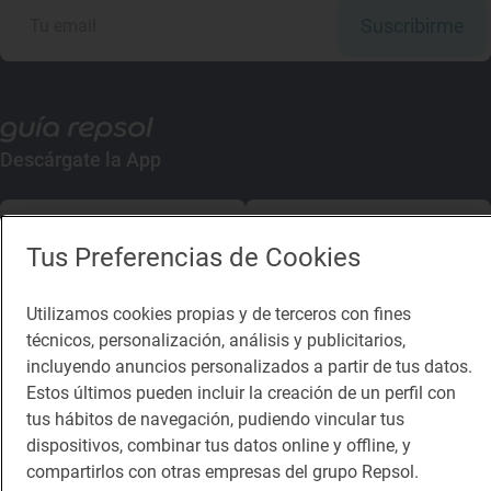
Suscribirme
Descárgate la App
App Store
Google Play
Tus Preferencias de Cookies
Guía Repsol
Enlaces
Utilizamos cookies propias y de terceros con fines
técnicos, personalización, análisis y publicitarios,
Comer
Contacto
incluyendo anuncios personalizados a partir de tus datos.
Viajar
Sala de prensa
Estos últimos pueden incluir la creación de un perfil con
tus hábitos de navegación, pudiendo vincular tus
Dormir
Canal de ética
dispositivos, combinar tus datos online y offline, y
compartirlos con otras empresas del grupo Repsol.