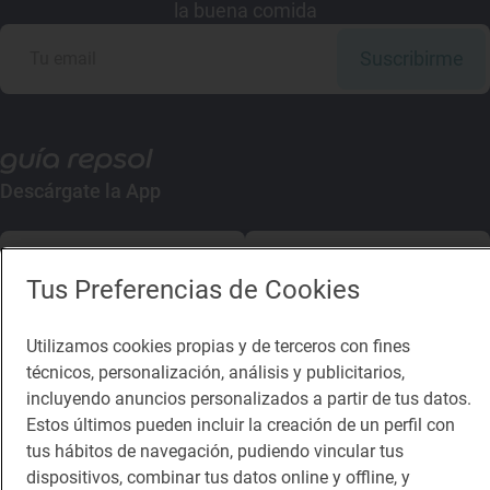
la buena comida
Suscribirme
Descárgate la App
App Store
Google Play
Tus Preferencias de Cookies
Guía Repsol
Enlaces
Utilizamos cookies propias y de terceros con fines
técnicos, personalización, análisis y publicitarios,
Comer
Contacto
incluyendo anuncios personalizados a partir de tus datos.
Viajar
Sala de prensa
Estos últimos pueden incluir la creación de un perfil con
tus hábitos de navegación, pudiendo vincular tus
Dormir
Canal de ética
dispositivos, combinar tus datos online y offline, y