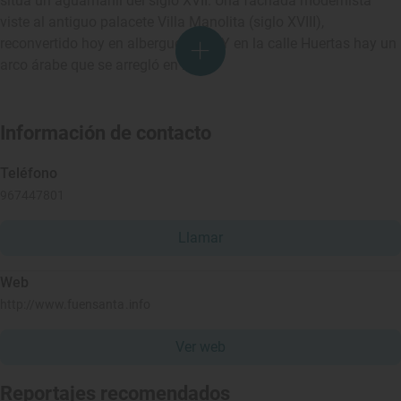
sitúa un aguamanil del siglo XVII. Una fachada modernista
viste al antiguo palacete Villa Manolita (siglo XVIII),
reconvertido hoy en albergue rural. Y en la calle Huertas hay un
arco árabe que se arregló en 2004.
Información de contacto
Teléfono
967447801
Llamar
Web
http://www.fuensanta.info
Ver web
Reportajes recomendados