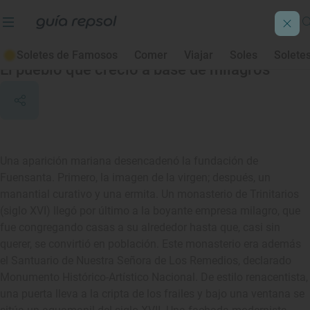
Fuensanta
Soletes de Famosos
Comer
Viajar
Soles
Solete
El pueblo que creció a base de milagros
Una aparición mariana desencadenó la fundación de
Fuensanta. Primero, la imagen de la virgen; después, un
manantial curativo y una ermita. Un monasterio de Trinitarios
(siglo XVI) llegó por último a la boyante empresa milagro, que
fue congregando casas a su alrededor hasta que, casi sin
querer, se convirtió en población. Este monasterio era además
el Santuario de Nuestra Señora de Los Remedios, declarado
Monumento Histórico-Artístico Nacional. De estilo renacentista,
una puerta lleva a la cripta de los frailes y bajo una ventana se