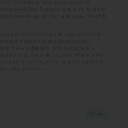
resco. De camino al casco urbano, aparece el
 María de Galdakao. Este es un buen punto de partida
túa la torre de Isasi Goikoa y la de Lekue, convertida
as que retratan la historia del lugar, como la del
ebastián y Vitoria o aquella que reconoce al
lico es el río Ibaizabal, principal cauce de la
 el románico de Mercadillo. Y para no echar de menos
estas patronales, a mediados de septiembre, llenan de
ejor vivirlo que soñarlo.
Llamar