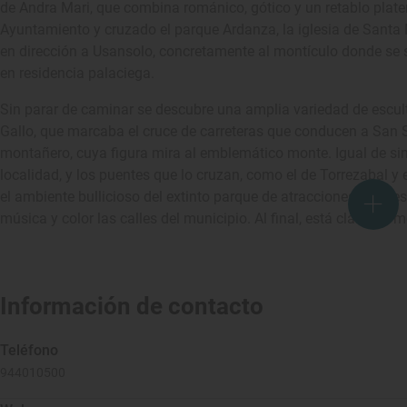
de Andra Mari, que combina románico, gótico y un retablo plate
Ayuntamiento y cruzado el parque Ardanza, la iglesia de Santa
en dirección a Usansolo, concretamente al montículo donde se si
en residencia palaciega.
Sin parar de caminar se descubre una amplia variedad de escultur
Gallo, que marcaba el cruce de carreteras que conducen a San S
montañero, cuya figura mira al emblemático monte. Igual de simbó
localidad, y los puentes que lo cruzan, como el de Torrezabal y
el ambiente bullicioso del extinto parque de atracciones, las fi
música y color las calles del municipio. Al final, está claro: es m
Información de contacto
Teléfono
944010500