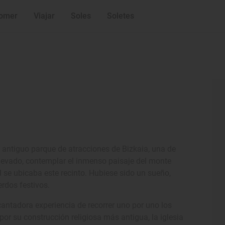
omer
Viajar
Soles
Soletes
l antiguo parque de atracciones de Bizkaia, una de
elevado, contemplar el inmenso paisaje del monte
 se ubicaba este recinto. Hubiese sido un sueño,
rdos festivos.
ncantadora experiencia de recorrer uno por uno los
r su construcción religiosa más antigua, la iglesia