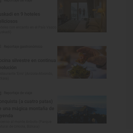
Reportaje de viaje
uskadi en 9 hoteles
eliciosos
teles con encanto en el País Vasco
uskadi)
Reportaje gastronómico
ocina silvestre en continua
volución
staurante ‘Erro’ (Arrzola-Atxondo,
zkaia)
Reportaje de viaje
onquista (a cuatro patas)
e una mágica montaña de
eyenda
censo al monte Anboto (Parque
tural de Urkiola, Bizkaia)