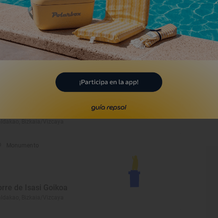
glesia de Santa María de
aldakao
ldakao, Bizkaia/Vizcaya
Monumento
glesia de Andra Mari
ldakao, Bizkaia/Vizcaya
Monumento
orre de Isasi Goikoa
ldakao, Bizkaia/Vizcaya