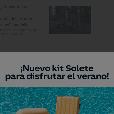
Reportaje de viaje
a ruta del terror en la
equeña pantalla
ries de miedo españolas para
lebrar Halloween
Monumento
l Gallo
ldakao, Bizkaia/Vizcaya
Monumento