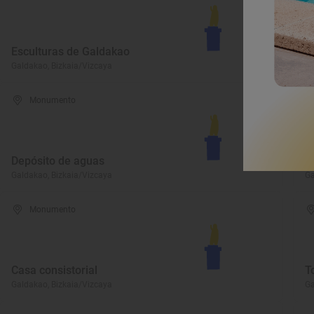
I
Esculturas de Galdakao
G
Galdakao, Bizkaia/Vizcaya
Ga
Monumento
Depósito de aguas
I
Galdakao, Bizkaia/Vizcaya
Ga
Monumento
Casa consistorial
T
Galdakao, Bizkaia/Vizcaya
Ga