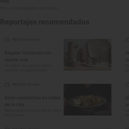
Web
http://www.galdakao.eus/inicio/
Reportajes recomendados
Reportaje de viaje
Regalar cacharros con
U
mucho arte
h
12 talleres de cerámica donde
Ru
encontrar tu regalo perfecto
(Z
Reportaje de viaje
Aires cantábricos en mitad
¡
de tu ruta
a
Restaurantes en la A-8: dónde comer
De
rico y barato
en