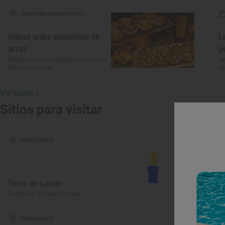
Reportaje gastronómico
Bilbao entre pastelitos de
L
arroz
p
Dónde comprar pasteles de arroz en
Se
Bilbao (Vizcaya)
ce
Ver todos
Sitios para visitar
Monumento
Torre de Lekue
E
Galdakao, Bizkaia/Vizcaya
Ga
Monumento