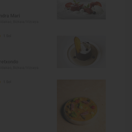
ndra Mari
ldakao, Bizkaia/Vizcaya
1 Sol
retxondo
ldakao, Bizkaia/Vizcaya
1 Sol