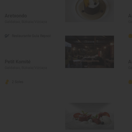
Aretxondo
A
Galdakao, Bizkaia/Vizcaya
Ga
Restaurante Guía Repsol
Petit Komité
A
Galdakao, Bizkaia/Vizcaya
Ga
2 Soles