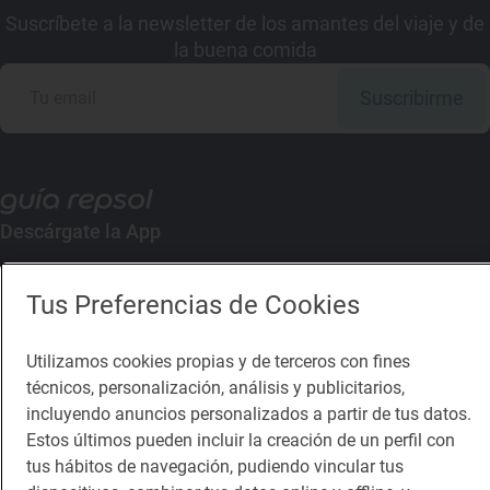
Suscríbete a la newsletter de los amantes del viaje y de
la buena comida
Suscribirme
Descárgate la App
App Store
Google Play
Tus Preferencias de Cookies
Guía Repsol
Enlaces
Utilizamos cookies propias y de terceros con fines
técnicos, personalización, análisis y publicitarios,
incluyendo anuncios personalizados a partir de tus datos.
Comer
Contacto
Estos últimos pueden incluir la creación de un perfil con
Viajar
Sala de prensa
tus hábitos de navegación, pudiendo vincular tus