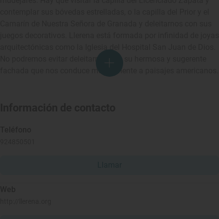
mudéjares. Hay que visitar la capilla del Licenciado Zapata y
contemplar sus bóvedas estrelladas, o la capilla del Prior y el
Camarín de Nuestra Señora de Granada y deleitarnos con sus
juegos decorativos. Llerena está formada por infinidad de joyas
arquitectónicas como la Iglesia del Hospital San Juan de Dios.
No podremos evitar deleitarnos con su hermosa y sugerente
fachada que nos conduce mentalmente a paisajes americanos.
Información de contacto
Teléfono
924850501
Llamar
Web
http://llerena.org