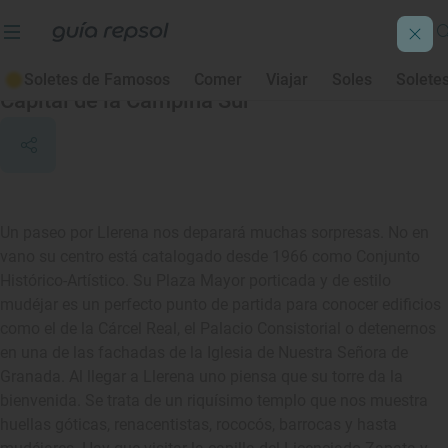
Llerena
Soletes de Famosos
Comer
Viajar
Soles
Solete
Capital de la Campiña Sur
Un paseo por Llerena nos deparará muchas sorpresas. No en
vano su centro está catalogado desde 1966 como Conjunto
Histórico-Artístico. Su Plaza Mayor porticada y de estilo
mudéjar es un perfecto punto de partida para conocer edificios
como el de la Cárcel Real, el Palacio Consistorial o detenernos
en una de las fachadas de la Iglesia de Nuestra Señora de
Granada. Al llegar a Llerena uno piensa que su torre da la
bienvenida. Se trata de un riquísimo templo que nos muestra
huellas góticas, renacentistas, rococós, barrocas y hasta