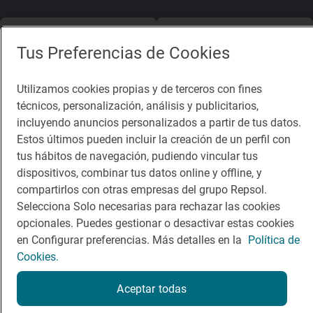
App Store
Google Play
Tus Preferencias de Cookies
Guía Repsol
Enlaces
Utilizamos cookies propias y de terceros con fines
técnicos, personalización, análisis y publicitarios,
Comer
Contacto
incluyendo anuncios personalizados a partir de tus datos.
Viajar
Sala de prensa
Estos últimos pueden incluir la creación de un perfil con
tus hábitos de navegación, pudiendo vincular tus
Dormir
Canal de ética
dispositivos, combinar tus datos online y offline, y
compartirlos con otras empresas del grupo Repsol.
Selecciona Solo necesarias para rechazar las cookies
opcionales. Puedes gestionar o desactivar estas cookies
en Configurar preferencias. Más detalles en la
Política de
Política de privacidad
Política de cookies
Nota legal
Cookies.
Condiciones del servicio
© Repsol S.A. 2000
- 2026
Aceptar todas