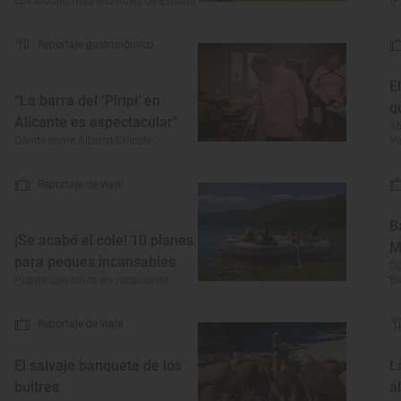
Los árboles más increíbles de España
(P
Reportaje gastronómico
E
“La barra del ‘Piripi’ en
q
Alicante es espectacular”
15
Dónde come Alberto Chicote
Va
Reportaje de viaje
B
¡Se acabó el cole! 10 planes
M
para peques incansables
Dó
Planes con niños en vacaciones
Bl
Reportaje de viaje
El salvaje banquete de los
L
buitres
a