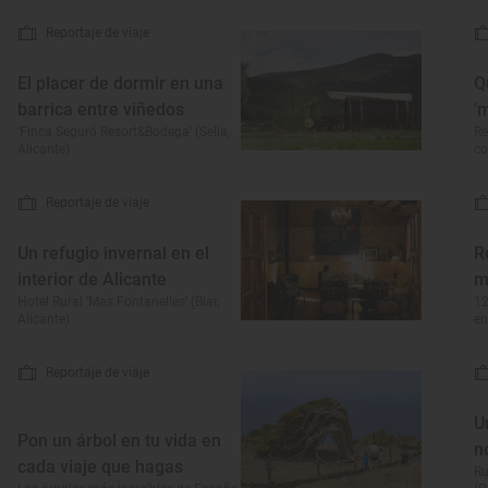
Reportaje de viaje
El placer de dormir en una
Q
barrica entre viñedos
'
‘Finca Seguró Resort&Bodega’ (Sella,
Re
Alicante)
co
Reportaje de viaje
Un refugio invernal en el
R
interior de Alicante
m
Hotel Rural ‘Mas Fontanelles’ (Biar,
12
Alicante)
en
Reportaje de viaje
U
Pon un árbol en tu vida en
n
cada viaje que hagas
Ru