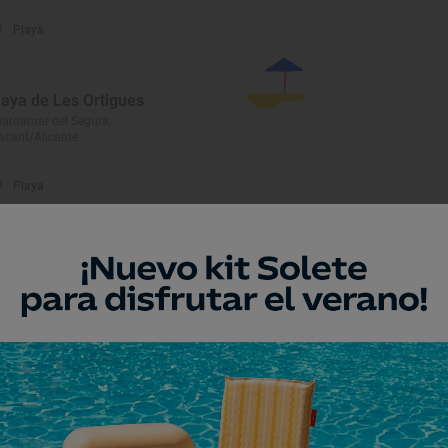
Playa
laya de Les Ortigues
ardamar del Segura,
acant/Alicante
Playa
laya de Lisa
nta Pola, Alacant/Alicante
Playa
alas del Cabo Peñas