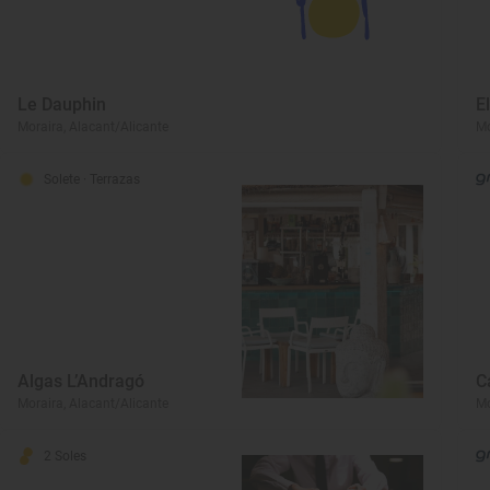
Le Dauphin
E
Moraira, Alacant/Alicante
Mo
Solete
· Terrazas
Algas L’Andragó
C
Moraira, Alacant/Alicante
Mo
2 Soles