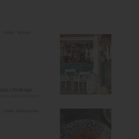
Solete
· Terrazas
lgas L’Andragó
raira, Alacant/Alicante
Solete
· Restaurantes