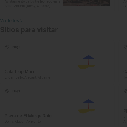
Avistamiento de buitre leonado en la
Al
Serra Mariola (Alcoy, Alicante)
(A
Ver todos
Sitios para visitar
Playa
Cala Llop Marí
C
El Campello, Alacant/Alicante
To
Playa
P
Playa de El Marge Roig
Vi
Dénia, Alacant/Alicante
Al