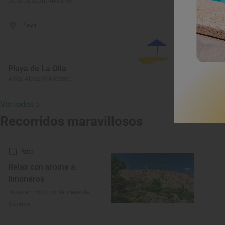
Dénia, Alacant/Alicante
Or
Playa
Playa de La Olla
Altea, Alacant/Alicante
Ver todos
Recorridos maravillosos
Ruta
Relax con aroma a
limoneros
Rutas en moto por la sierra de
Alicante