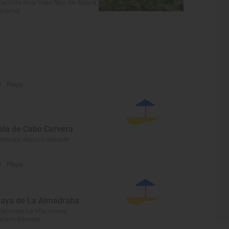
cachofa de la Vega Baja del Segura
licante)
Playa
ala de Cabo Cervera
rrevieja, Alacant/Alicante
Playa
laya de La Almadraba
llajoyosa/La Vila Joiosa,
acant/Alicante