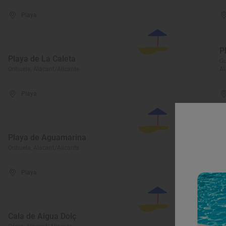
Playa
P
Playa de La Caleta
Gu
Orihuela, Alacant/Alicante
Al
Playa
Playa de Aguamarina
P
Orihuela, Alacant/Alicante
Sa
Playa
Cala de Aigua Dolç
C