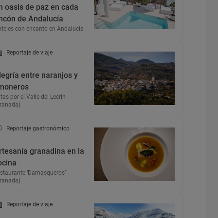
n oasis de paz en cada
incón de Andalucía
teles con encanto en Andalucía
Reportaje de viaje
legría entre naranjos y
imoneros
tas por el Valle del Lecrín
ranada)
Reportaje gastronómico
rtesanía granadina en la
ocina
staurante ‘Damasqueros’
ranada)
Reportaje de viaje