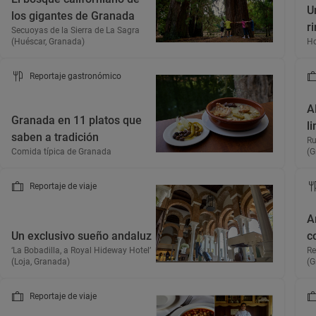
U
los gigantes de Granada
r
Secuoyas de la Sierra de La Sagra
(Huéscar, Granada)
Ho
Reportaje gastronómico
A
Granada en 11 platos que
l
saben a tradición
Ru
Comida típica de Granada
(G
Reportaje de viaje
A
Un exclusivo sueño andaluz
c
‘La Bobadilla, a Royal Hideway Hotel’
Re
(Loja, Granada)
(G
Reportaje de viaje