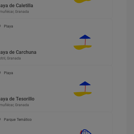
laya de Caletilla
muñécar, Granada
Playa
laya de Carchuna
tril, Granada
Playa
laya de Tesorillo
muñécar, Granada
Parque Temático