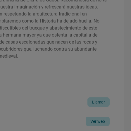
nuestra imaginación y refrescará nuestras ideas.
n respetando la arquitectura tradicional en
mplaremos como la Historia ha dejado huella. No
discutibles del trueque y abastecimiento de este
 la hermana mayor ya que ostenta la capitalia del
e de casas escalonadas que nacen de las rocas y
escubridores que, luchando contra su abundante
medieval.
Llamar
Ver web