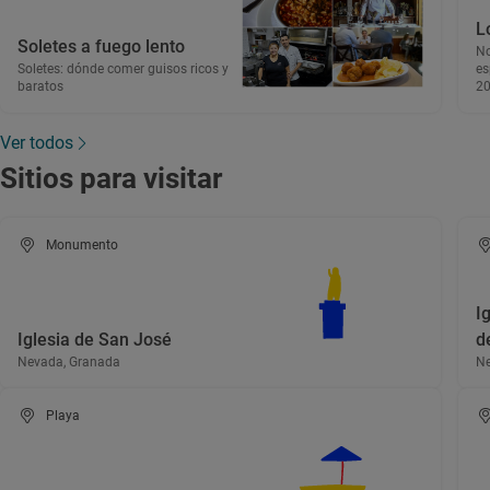
L
Soletes a fuego lento
No
Soletes: dónde comer guisos ricos y
es
baratos
2
Ver todos
Sitios para visitar
Monumento
I
Iglesia de San José
d
Nevada, Granada
Ne
Playa