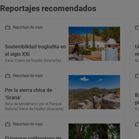
Reportajes recomendados
Reportaje de viaje
Sostenibilidad troglodita en
U
el siglo XXI
m
Casa Cueva de Guadix (Granada)
Qu
Reportaje de viaje
Por la sierra chica de
B
‘Graná’
p
Ruta de senderismo por el Parque
Natural Sierra de Huétor (Granada)
8 
Reportaje de viaje
El bosque californiano de