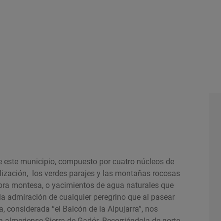
que este municipio, compuesto por cuatro núcleos de
calización, los verdes parajes y las montañas rocosas
abra montesa, o yacimientos de agua naturales que
n la admiración de cualquier peregrino que al pasear
na, considerada “el Balcón de la Alpujarra”, nos
la almeriense Sierra de Gadór. Recorriéndola de norte