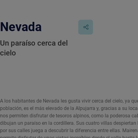
Nevada
Un paraíso cerca del
cielo
A los habitantes de Nevada les gusta vivir cerca del cielo, ya 
población, es el más elevado de la Alpujarra y, gracias a su lo
nos permiten disfrutar de tesoros alpinos, como la poderosa c
dibujan un paraíso en la cordillera. Sus cuatro villas despierta
por sus calles juega a descubrir la diferencia entre ellas. Maire
permite disfrutar de unas vistas increíbles desde el valle hasta 