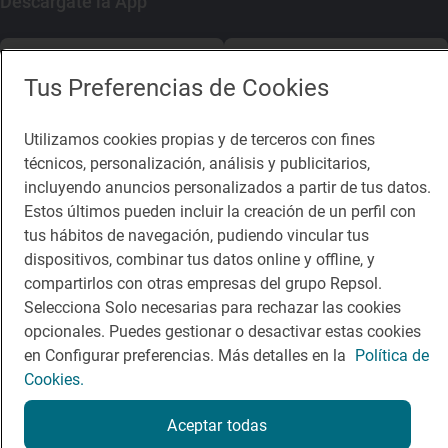
Descárgate la App
App Store
Google Play
Tus Preferencias de Cookies
Guía Repsol
Enlaces
Utilizamos cookies propias y de terceros con fines
técnicos, personalización, análisis y publicitarios,
Comer
Contacto
incluyendo anuncios personalizados a partir de tus datos.
Viajar
Sala de prensa
Estos últimos pueden incluir la creación de un perfil con
tus hábitos de navegación, pudiendo vincular tus
Dormir
Canal de ética
dispositivos, combinar tus datos online y offline, y
compartirlos con otras empresas del grupo Repsol.
Selecciona Solo necesarias para rechazar las cookies
opcionales. Puedes gestionar o desactivar estas cookies
en Configurar preferencias. Más detalles en la
Política de
Política de privacidad
Política de cookies
Nota legal
Cookies.
Condiciones del servicio
© Repsol S.A. 2000
- 2026
Aceptar todas