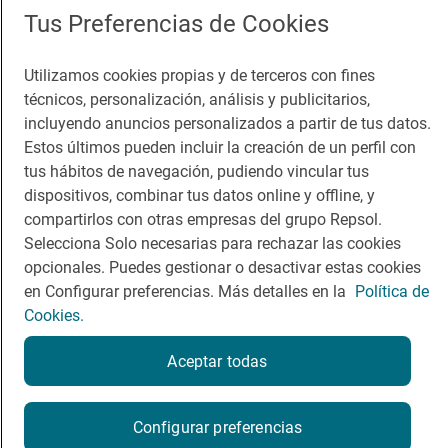
App Store
Google Play
Tus Preferencias de Cookies
Guía Repsol
Enlaces
Utilizamos cookies propias y de terceros con fines
técnicos, personalización, análisis y publicitarios,
Comer
Contacto
incluyendo anuncios personalizados a partir de tus datos.
Estos últimos pueden incluir la creación de un perfil con
Viajar
Sala de prensa
tus hábitos de navegación, pudiendo vincular tus
dispositivos, combinar tus datos online y offline, y
Dormir
Canal de ética
compartirlos con otras empresas del grupo Repsol.
Selecciona Solo necesarias para rechazar las cookies
opcionales. Puedes gestionar o desactivar estas cookies
en Configurar preferencias. Más detalles en la
Política de
Cookies.
Política de privacidad
Política de cookies
Nota legal
Condiciones del servicio
Aceptar todas
© Repsol S.A. 2000
- 2026
Configurar preferencias