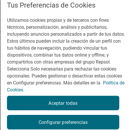
Tus Preferencias de Cookies
Guía Repsol
Enlaces
Utilizamos cookies propias y de terceros con fines
Comer
Contacto
técnicos, personalización, análisis y publicitarios,
incluyendo anuncios personalizados a partir de tus datos.
Viajar
Sala de prensa
Estos últimos pueden incluir la creación de un perfil con
tus hábitos de navegación, pudiendo vincular tus
Dormir
Canal de ética
dispositivos, combinar tus datos online y offline, y
compartirlos con otras empresas del grupo Repsol.
Selecciona Solo necesarias para rechazar las cookies
opcionales. Puedes gestionar o desactivar estas cookies
en Configurar preferencias. Más detalles en la
Política de
Política de privacidad
Política de cookies
Nota legal
Cookies.
Condiciones del servicio
© Repsol S.A. 2000
- 2026
Aceptar todas
Configurar preferencias