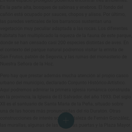
En este espacio protegido podemos encontrar tres ambientes.
En la parte alta, bosques de sabinas y enebros. El fondo del
cañón está ocupado por sauces, chopos y alisos. Por último,
las paredes verticales de los barrancos sustentan una
vegetación muy peculiar adaptada a las rocas. Los diferentes
hábitats han multiplicado la riqueza de la fauna de este parque,
donde se han censado casi 200 especies distintas de aves. En
el contexto del parque natural podremos visitar la ermita de
San Frutos, patrón de Segovia, y las ruinas del monasterio de
Nuestra Señora de la Hoz.
Pero hay que prestar además mucha atención al propio casco
urbano del municipio, declarado Conjunto Histórico-Artístico.
Aquí podremos admirar la primera iglesia románica construida
en la provincia, la Iglesia de El Salvador, del año 1093. Del siglo
XII es el santuario de Santa María de la Peña, situado sobre
una de las hoces más pronunciadas del río Duratón. Otras
construcciones de interés son la fortaleza de Fernán González,
las murallas, algunas de las antiguas puertas y la Plaza Mayor.