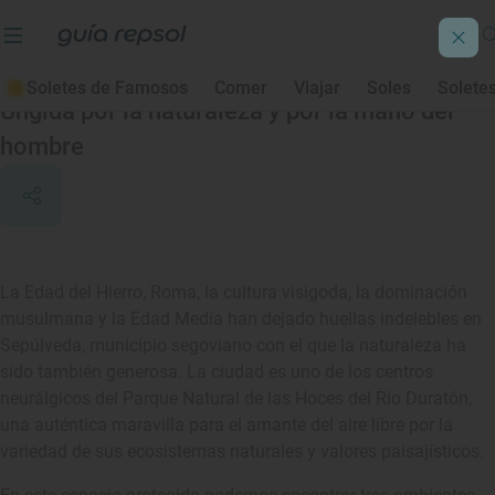
Sepúlveda
Soletes de Famosos
Comer
Viajar
Soles
Solete
Ungida por la naturaleza y por la mano del
hombre
La Edad del Hierro, Roma, la cultura visigoda, la dominación
musulmana y la Edad Media han dejado huellas indelebles en
Sepúlveda, municipio segoviano con el que la naturaleza ha
sido también generosa. La ciudad es uno de los centros
neurálgicos del Parque Natural de las Hoces del Río Duratón,
una auténtica maravilla para el amante del aire libre por la
variedad de sus ecosistemas naturales y valores paisajísticos.