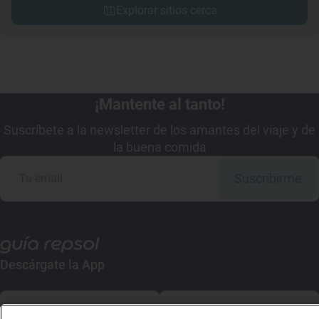
Explorar sitios cerca
¡Mantente al tanto!
Suscríbete a la newsletter de los amantes del viaje y de
la buena comida
Suscribirme
Descárgate la App
App Store
Google Play