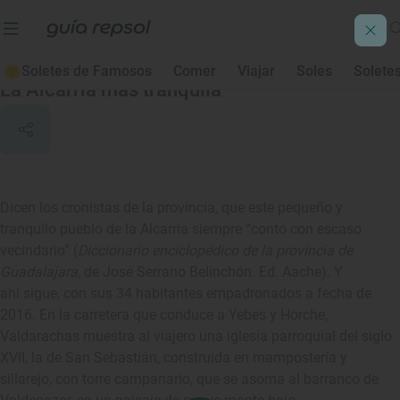
Valdarachas
Soletes de Famosos
Comer
Viajar
Soles
Solete
La Alcarria más tranquila
Dicen los cronistas de la provincia, que este pequeño y
tranquilo pueblo de la Alcarria siempre “contó con escaso
vecindario” (
Diccionario enciclopédico de la provincia de
Guadalajara
, de José Serrano Belinchón. Ed. Aache). Y
ahí sigue, con sus 34 habitantes empadronados a fecha de
2016. En la carretera que conduce a Yebes y Horche,
Valdarachas muestra al viajero una iglesia parroquial del siglo
XVII, la de San Sebastián, construida en mampostería y
sillarejo, con torre campanario, que se asoma al barranco de