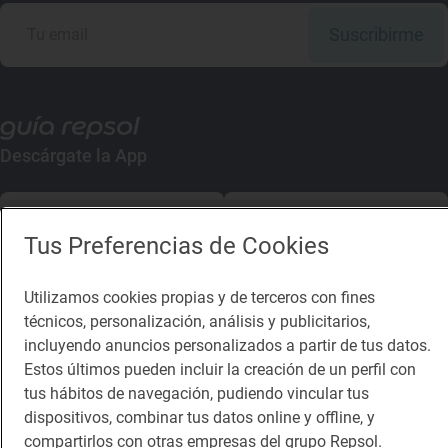
Suscribirme
Descárgate la App
App Store
Google Play
Tus Preferencias de Cookies
Guía Repsol
Enlaces
Utilizamos cookies propias y de terceros con fines
técnicos, personalización, análisis y publicitarios,
Comer
Contacto
incluyendo anuncios personalizados a partir de tus datos.
Viajar
Sala de prensa
Estos últimos pueden incluir la creación de un perfil con
tus hábitos de navegación, pudiendo vincular tus
Dormir
Canal de ética
dispositivos, combinar tus datos online y offline, y
compartirlos con otras empresas del grupo Repsol.