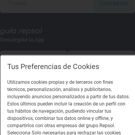
Suscribirme
Descárgate la App
App Store
Google Play
Tus Preferencias de Cookies
Guía Repsol
Enlaces
Utilizamos cookies propias y de terceros con fines
técnicos, personalización, análisis y publicitarios,
Comer
Contacto
incluyendo anuncios personalizados a partir de tus datos.
Viajar
Sala de prensa
Estos últimos pueden incluir la creación de un perfil con
tus hábitos de navegación, pudiendo vincular tus
Dormir
Canal de ética
dispositivos, combinar tus datos online y offline, y
compartirlos con otras empresas del grupo Repsol.
Selecciona Solo necesarias para rechazar las cookies