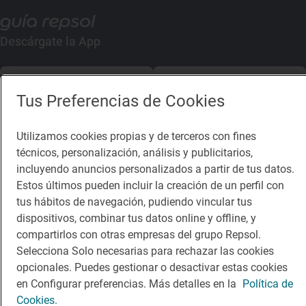
Descárgate la App
App Store
Google Play
Tus Preferencias de Cookies
Guía Repsol
Enlaces
Utilizamos cookies propias y de terceros con fines
técnicos, personalización, análisis y publicitarios,
Comer
Contacto
incluyendo anuncios personalizados a partir de tus datos.
Viajar
Sala de prensa
Estos últimos pueden incluir la creación de un perfil con
tus hábitos de navegación, pudiendo vincular tus
Dormir
Canal de ética
dispositivos, combinar tus datos online y offline, y
compartirlos con otras empresas del grupo Repsol.
Selecciona Solo necesarias para rechazar las cookies
opcionales. Puedes gestionar o desactivar estas cookies
en Configurar preferencias. Más detalles en la
Política de
Política de privacidad
Política de cookies
Nota legal
Cookies.