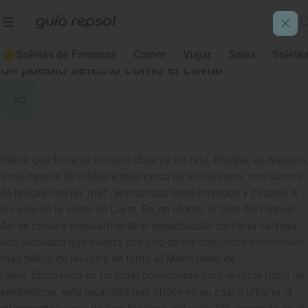
Yesa
Soletes de Famosos
Comer
Viajar
Soles
Solete
Un pueblo selecto como el caviar
Habrá que frotarse los ojos durante un rato. Porque, en Navarra,
a mil metros de altitud y muy cerca de los Pirineos, nos damos
de bruces con un 'mar' enmarcado entre hayedos y pinares, a
los pies de la sierra de Leyre. Es, en efecto, el 'mar del Pirineo'.
Así se conoce popularmente al espectacular pantano de Yesa,
una localidad que cuenta con uno de los conjuntos medievales
más bellos de Navarra en torno al Monasterio de
Leyre. Enclavada en un lugar privilegiado para realizar rutas de
senderismo, esta localidad nos ofrece en su casco urbano la