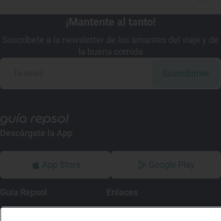
¡Mantente al tanto!
Suscríbete a la newsletter de los amantes del viaje y de
la buena comida
Suscribirme
Descárgate la App
App Store
Google Play
Guía Repsol
Enlaces
Comer
Contacto