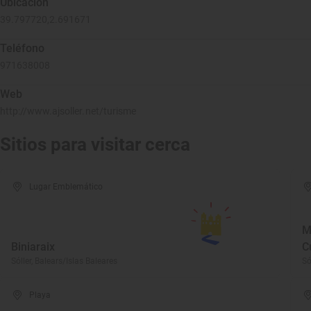
Ubicación
39.797720,2.691671
Teléfono
971638008
Web
http://www.ajsoller.net/turisme
Sitios para visitar cerca
Lugar Emblemático
M
Biniaraix
C
Sóller, Balears/Islas Baleares
Só
Playa