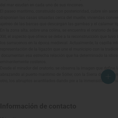
del mar exudan en cada uno de sus rincones.
El paseo marítimo, construido con posterioridad, cubre sin aso
disponían las casas situadas cerca del muelle, viviendas convert
ajetreo de las barcas que descargan las gambas y el calamar típ
En la zona alta, sobre una colina, se encuentra el oratorio de Sa
XIII, el aspecto que ofrece se debe a la reconstrucción que tuv
los sarracenos en la época medieval. Actualmente, la capilla int
representación de la ligazón que une el municipio con la tradici
documentan esa estrecha relación que ha determinado la idios
eminentemente costeros.
Desde el mirador del oratorio, se observa la imagen que define la
abrazando al puerto marítimo de Sóller, con la Sierra de Tramont
otro, los abruptos acantilados dando pie a la inmensidad del m
Información de contacto