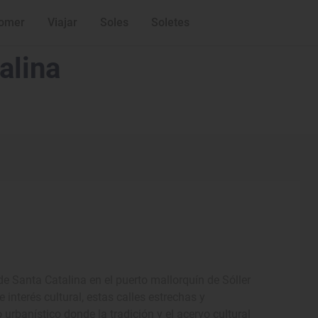
omer
Viajar
Soles
Soletes
alina
de Santa Catalina en el puerto mallorquín de Sóller
interés cultural, estas calles estrechas y
anístico donde la tradición y el acervo cultural