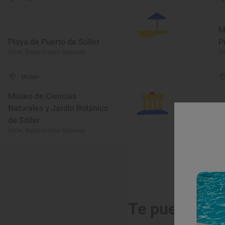
M
Playa de Puerto de Sóller
P
Sóller, Balears/Islas Baleares
Só
Museo
Museo de Ciencias
Naturales y Jardín Botánico
de Sóller
C
Sóller, Balears/Islas Baleares
Só
Te puede int