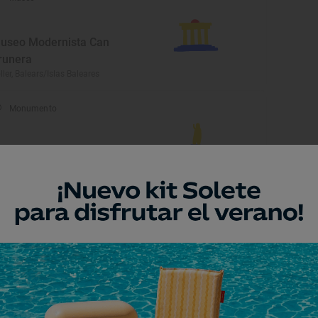
useo Modernista Can
runera
ller, Balears/Islas Baleares
Monumento
ueva de Ses Cópis
ller, Balears/Islas Baleares
eresar