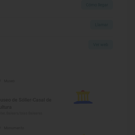
Cómo llegar
Llamar
Ver web
Museo
useo de Sóller-Casal de
ultura
ller, Balears/Islas Baleares
Monumento