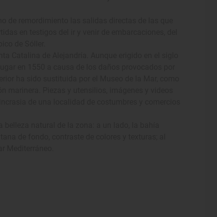
mo de remordimiento las salidas directas de las que
idas en testigos del ir y venir de embarcaciones, del
ico de Sóller.
nta Catalina de Alejandría. Aunque erigido en el siglo
o lugar en 1550 a causa de los daños provocados por
erior ha sido sustituida por el Museo de la Mar, como
ón marinera. Piezas y utensilios, imágenes y videos
incrasia de una localidad de costumbres y comercios
 belleza natural de la zona: a un lado, la bahía
ana de fondo, contraste de colores y texturas; al
ar Mediterráneo.