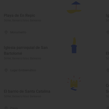
Playa de En Repic
I
Sóller, Balears/Islas Baleares
Só
Monumento
Iglesia parroquial de San
Bartolomé
E
Sóller, Balears/Islas Baleares
Só
Lugar Emblemático
C
El barrio de Santa Catalina
S
Sóller, Balears/Islas Baleares
Só
Playa