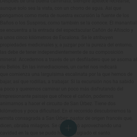
Después de una buena caminata, siempre apetece recrearse,
aunque solo sea la vista, con un chorro de agua. Así que
pongamos como meta de nuestra excursión la fuente de los
Baños o los Suspiros, como también se la conoce. El manantial
se encuentra a la entrada del espectacular Cañón de Añisclo y
a unos cinco kilómetros de Escalona. Se le atribuyen
propiedades medicinales y, a juzgar por la pureza del entorno,
las debe de tener independientemente de su composición
mineral. Accedemos a través de un desfiladero que se asoma al
río Bellós. En las inmediaciones, un cartel nos indicará
que comienza una larguísima escalinata por la que hemos de
bajar, así que rodillas, a trabajar. Si la excursión nos ha sabido
a poco y queremos caminar un poco más disfrutando del
impresionante paisaje que ofrece el cañón, podemos
animarnos a hacer el circuito de San Úrbez. Tiene dos
kilómetros y poca dificultad. En el recorrido descubriremos la
ermita consagrada a San Úrbez, pastor de origen francés que,
dicen, obraba milagros. Se construyó aprovechando una
cavidad en la que se pudo haber refugiado el santo.