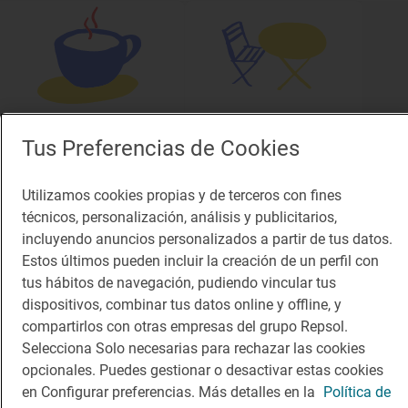
Solete
Solete
Tus Preferencias de Cookies
Churrería Arasán
A Olla
Cafeterías · Benasque, Huesca
Terrazas · Colungo, Huesca
Utilizamos cookies propias y de terceros con fines
técnicos, personalización, análisis y publicitarios,
incluyendo anuncios personalizados a partir de tus datos.
Estos últimos pueden incluir la creación de un perfil con
¡Mantente al tanto!
tus hábitos de navegación, pudiendo vincular tus
Suscríbete a la newsletter de los amantes del viaje y de
dispositivos, combinar tus datos online y offline, y
la buena comida
compartirlos con otras empresas del grupo Repsol.
Selecciona Solo necesarias para rechazar las cookies
Suscribirme
opcionales. Puedes gestionar o desactivar estas cookies
en Configurar preferencias. Más detalles en la
Política de