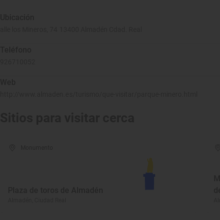
Ubicación
alle los Mineros, 74 13400 Almadén Cdad. Real
Teléfono
926710052
Web
http://www.almaden.es/turismo/que-visitar/parque-minero.html
Sitios para visitar cerca
Monumento
M
Plaza de toros de Almadén
d
Almadén, Ciudad Real
Al