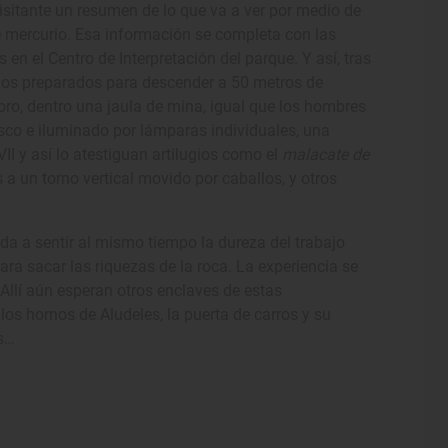
 visitante un resumen de lo que va a ver por medio de
 de mercurio. Esa información se completa con las
en el Centro de Interpretación del parque. Y así, tras
mos preparados para descender a 50 metros de
ro, dentro una jaula de mina, igual que los hombres
asco e iluminado por lámparas individuales, una
VII y así lo atestiguan artilugios como el
malacate de
 a un torno vertical movido por caballos, y otros
yuda a sentir al mismo tiempo la dureza del trabajo
ra sacar las riquezas de la roca. La experiencia se
 Allí aún esperan otros enclaves de estas
os hornos de Aludeles, la puerta de carros y su
as…