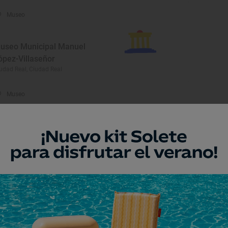
Museo
useo Municipal Manuel
ópez-Villaseñor
udad Real, Ciudad Real
Museo
useo de Ciencias
aturales AVAN
so del Marqués, Ciudad Real