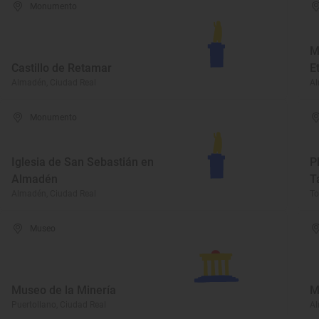
Monumento
M
Castillo de Retamar
E
Almadén, Ciudad Real
Al
Monumento
Iglesia de San Sebastián en
P
Almadén
T
Almadén, Ciudad Real
To
Museo
Museo de la Minería
M
Puertollano, Ciudad Real
Al