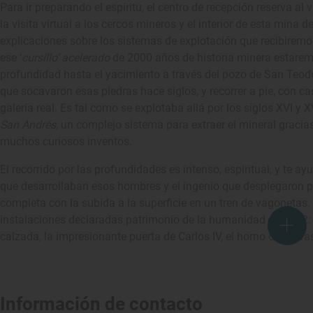
Para ir preparando el espíritu, el centro de recepción reserva al
la visita virtual a los cercos mineros y el interior de esta mina
explicaciones sobre los sistemas de explotación que recibiremos 
ese ‘
cursillo’
acelerado
de 2000 años de historia minera estare
profundidad hasta el yacimiento a través del pozo de San Teodo
que socavaron esas piedras hace siglos, y recorrer a pie, con c
galería real. Es tal como se explotaba allá por los siglos XVI y X
San Andrés
,
un complejo sistema para extraer el mineral gracias
muchos curiosos inventos.
El recorrido por las profundidades es intenso, espiritual, y te a
que desarrollaban esos hombres y el ingenio que desplegaron pa
completa con la subida a la superficie en un tren de vagonetas.
instalaciones declaradas patrimonio de la humanidad en 2012: l
calzada, la impresionante puerta de Carlos IV, el horno de tejer
Información de contacto