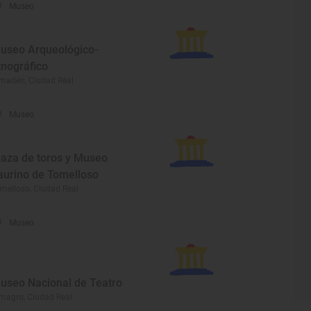
Museo
useo Arqueológico-
tnográfico
madén, Ciudad Real
Museo
laza de toros y Museo
aurino de Tomelloso
melloso, Ciudad Real
Museo
useo Nacional de Teatro
magro, Ciudad Real