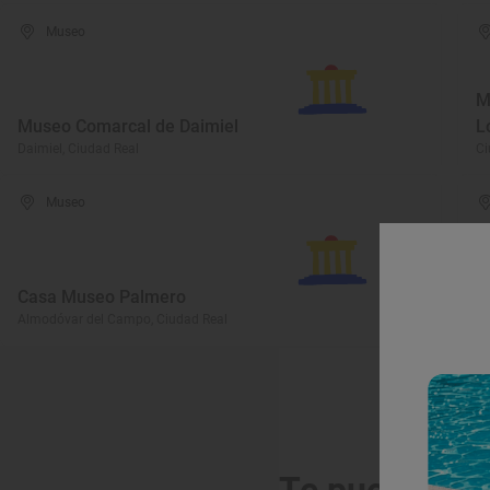
Museo
M
Museo Comarcal de Daimiel
L
Daimiel, Ciudad Real
Ci
Museo
M
Casa Museo Palmero
N
Almodóvar del Campo, Ciudad Real
Vi