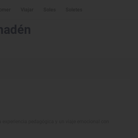
omer
Viajar
Soles
Soletes
madén
a experiencia pedagógica y un viaje emocional con