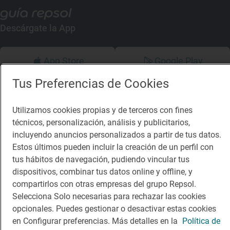
Descárgate la App
App Store
Google Play
Tus Preferencias de Cookies
Guía Repsol
Enlaces
Utilizamos cookies propias y de terceros con fines
Comer
Contacto
técnicos, personalización, análisis y publicitarios,
Viajar
Sala de prensa
incluyendo anuncios personalizados a partir de tus datos.
Estos últimos pueden incluir la creación de un perfil con
Dormir
Canal de ética
tus hábitos de navegación, pudiendo vincular tus
dispositivos, combinar tus datos online y offline, y
compartirlos con otras empresas del grupo Repsol.
Selecciona Solo necesarias para rechazar las cookies
opcionales. Puedes gestionar o desactivar estas cookies
Política de privacidad
Política de cookies
Nota legal
en Configurar preferencias. Más detalles en la
Política de