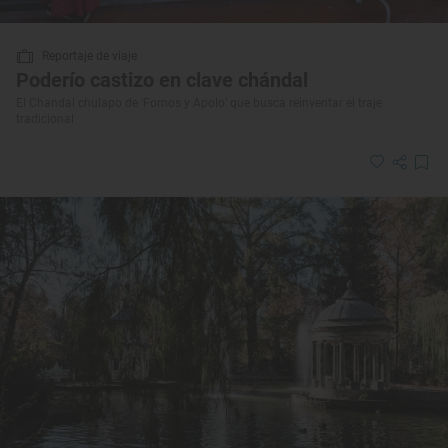
Reportaje de viaje
Poderío castizo en clave chándal
El Chandal chulapo de ‘Fornos y Apolo’ que busca reinventar el traje
tradicional